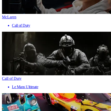
McLaren
Call of Duty
Call of Duty
Le Mans Ultimate