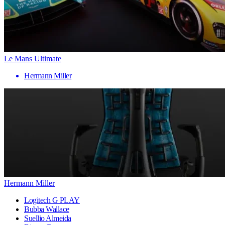
Le Mans Ultimate
Hermann Miller
Hermann Miller
Logitech G PLAY
Bubba Wallace
Suellio Almeida