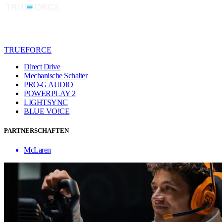
TRUEFORCE
Direct Drive
Mechanische Schalter
PRO-G AUDIO
POWERPLAY 2
LIGHTSYNC
BLUE VO!CE
PARTNERSCHAFTEN
McLaren