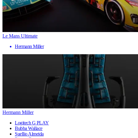
Le Mans Ultimate
Hermann Miller
Hermann Miller
Logitech G PLAY
Bubba Wallace
Suellio Almeida