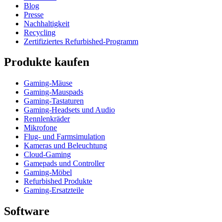
Blog
Presse
Nachhaltigkeit
Recycling
Zertifiziertes Refurbished-Programm
Produkte kaufen
Gaming-Mäuse
Gaming-Mauspads
Gaming-Tastaturen
Gaming-Headsets und Audio
Rennlenkräder
Mikrofone
Flug- und Farmsimulation
Kameras und Beleuchtung
Cloud-Gaming
Gamepads und Controller
Gaming-Möbel
Refurbished Produkte
Gaming-Ersatzteile
Software