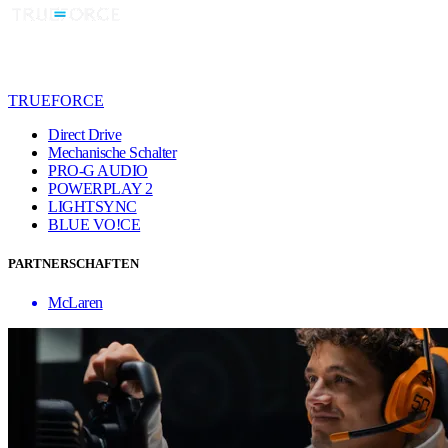
TRUEFORCE
Direct Drive
Mechanische Schalter
PRO-G AUDIO
POWERPLAY 2
LIGHTSYNC
BLUE VO!CE
PARTNERSCHAFTEN
McLaren