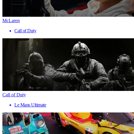
McLaren
Call of Duty
Call of Duty
Le Mans Ultimate