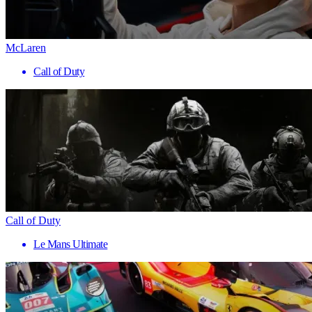
McLaren
Call of Duty
Call of Duty
Le Mans Ultimate