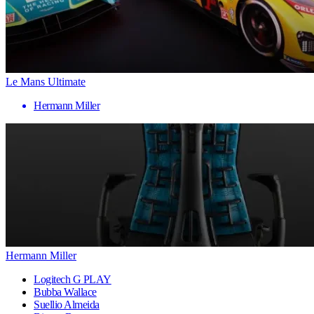
Le Mans Ultimate
Hermann Miller
Hermann Miller
Logitech G PLAY
Bubba Wallace
Suellio Almeida