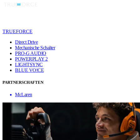
TRUEFORCE
Direct Drive
Mechanische Schalter
PRO-G AUDIO
POWERPLAY 2
LIGHTSYNC
BLUE VO!CE
PARTNERSCHAFTEN
McLaren