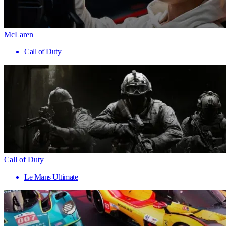
McLaren
Call of Duty
Call of Duty
Le Mans Ultimate