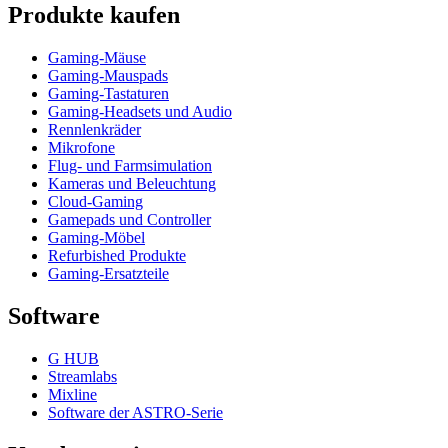
Produkte kaufen
Gaming-Mäuse
Gaming-Mauspads
Gaming-Tastaturen
Gaming-Headsets und Audio
Rennlenkräder
Mikrofone
Flug- und Farmsimulation
Kameras und Beleuchtung
Cloud-Gaming
Gamepads und Controller
Gaming-Möbel
Refurbished Produkte
Gaming-Ersatzteile
Software
G HUB
Streamlabs
Mixline
Software der ASTRO-Serie