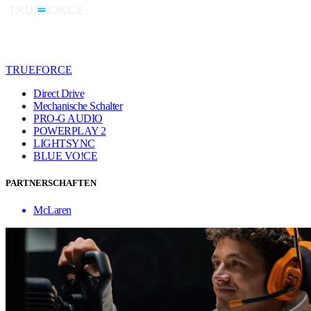
TRUEFORCE
Direct Drive
Mechanische Schalter
PRO-G AUDIO
POWERPLAY 2
LIGHTSYNC
BLUE VO!CE
PARTNERSCHAFTEN
McLaren