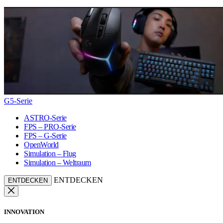
G5-Serie
ASTRO-Serie
FPS – PRO-Serie
FPS – G-Serie
OpenWorld
Simulation – Flug
Simulation – Weltraum
ENTDECKEN
ENTDECKEN
INNOVATION