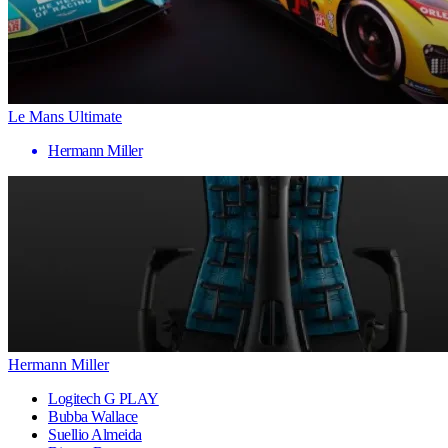
Le Mans Ultimate
Hermann Miller
Hermann Miller
Logitech G PLAY
Bubba Wallace
Suellio Almeida