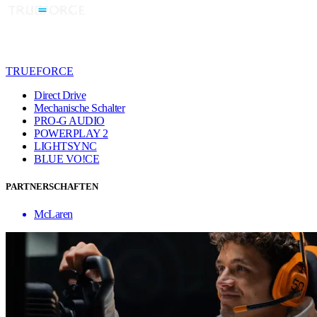
TRUEFORCE
Direct Drive
Mechanische Schalter
PRO-G AUDIO
POWERPLAY 2
LIGHTSYNC
BLUE VO!CE
PARTNERSCHAFTEN
McLaren