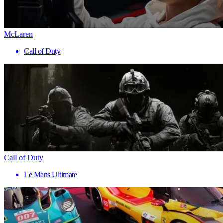
McLaren
Call of Duty
Call of Duty
Le Mans Ultimate