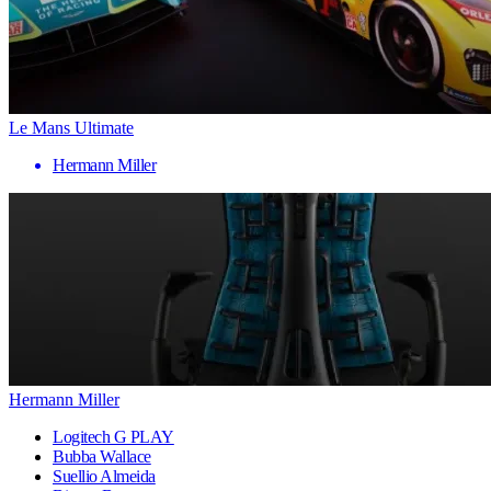
Le Mans Ultimate
Hermann Miller
Hermann Miller
Logitech G PLAY
Bubba Wallace
Suellio Almeida