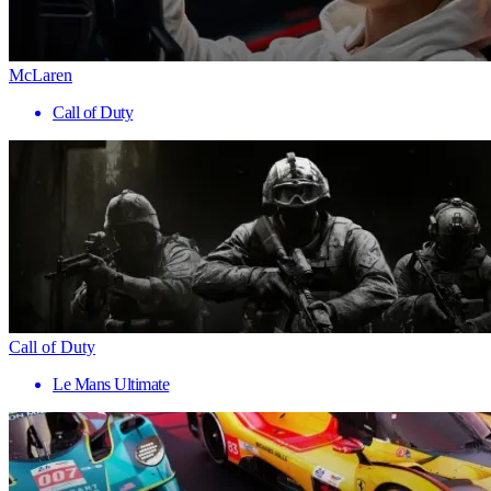
McLaren
Call of Duty
Call of Duty
Le Mans Ultimate