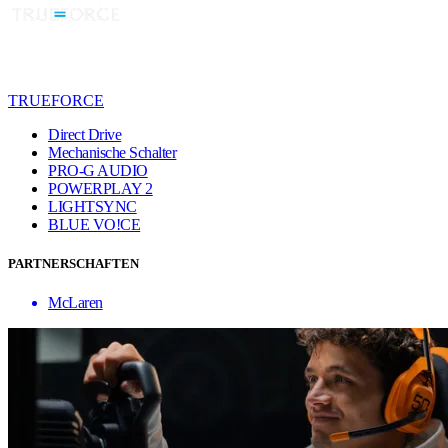
TRUEFORCE
Direct Drive
Mechanische Schalter
PRO-G AUDIO
POWERPLAY 2
LIGHTSYNC
BLUE VO!CE
PARTNERSCHAFTEN
McLaren