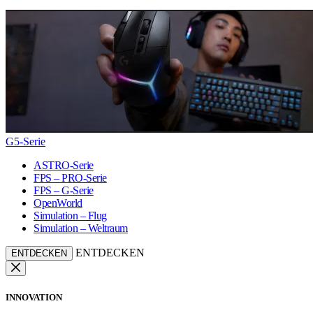
G5-Serie
ASTRO-Serie
FPS – PRO-Serie
FPS – G-Serie
OpenWorld
Simulation – Flug
Simulation – Weltraum
ENTDECKEN
ENTDECKEN
INNOVATION