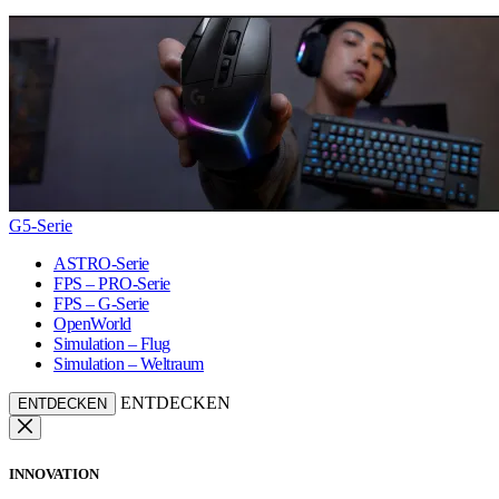
G5-Serie
ASTRO-Serie
FPS – PRO-Serie
FPS – G-Serie
OpenWorld
Simulation – Flug
Simulation – Weltraum
ENTDECKEN
ENTDECKEN
INNOVATION