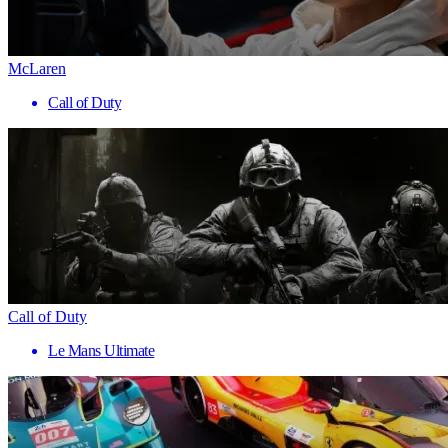
McLaren
Call of Duty
Call of Duty
Le Mans Ultimate