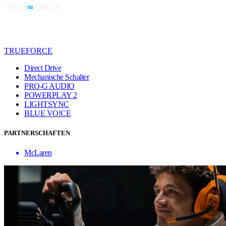
TRUEFORCE
Direct Drive
Mechanische Schalter
PRO-G AUDIO
POWERPLAY 2
LIGHTSYNC
BLUE VO!CE
PARTNERSCHAFTEN
McLaren