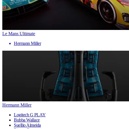
Le Mans Ultimate
Hermann Miller
Hermann Miller
Logitech G PLAY
Bubba Wallace
Suellio Almeida