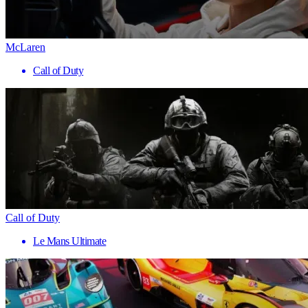
McLaren
Call of Duty
Call of Duty
Le Mans Ultimate