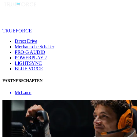
TRUEFORCE
Direct Drive
Mechanische Schalter
PRO-G AUDIO
POWERPLAY 2
LIGHTSYNC
BLUE VO!CE
PARTNERSCHAFTEN
McLaren