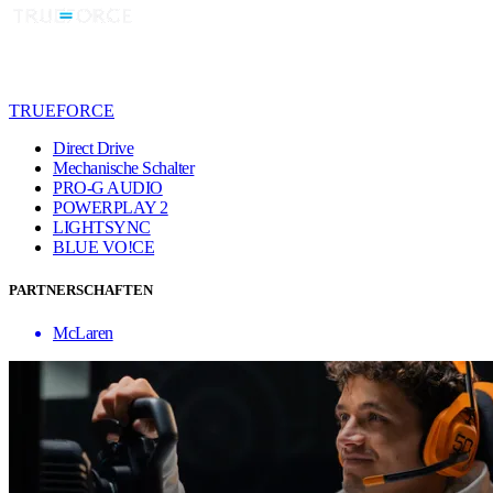
TRUEFORCE
Direct Drive
Mechanische Schalter
PRO-G AUDIO
POWERPLAY 2
LIGHTSYNC
BLUE VO!CE
PARTNERSCHAFTEN
McLaren