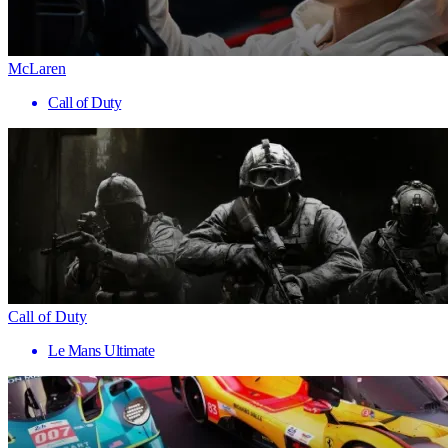
McLaren
Call of Duty
Call of Duty
Le Mans Ultimate