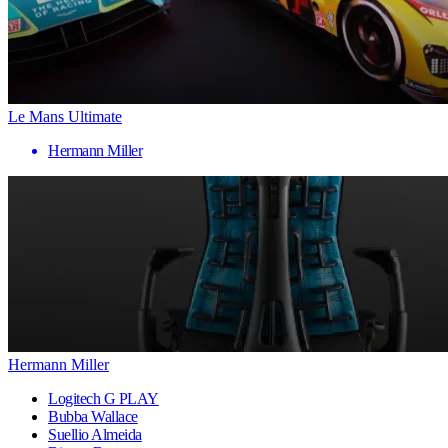
Le Mans Ultimate
Hermann Miller
Hermann Miller
Logitech G PLAY
Bubba Wallace
Suellio Almeida