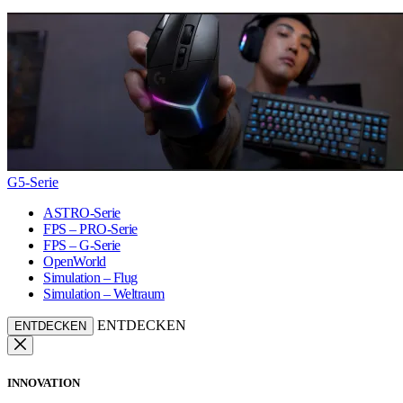
G5-Serie
ASTRO-Serie
FPS – PRO-Serie
FPS – G-Serie
OpenWorld
Simulation – Flug
Simulation – Weltraum
ENTDECKEN
ENTDECKEN
INNOVATION