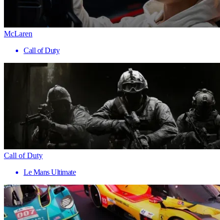
McLaren
Call of Duty
Call of Duty
Le Mans Ultimate