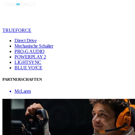
TRUEFORCE
Direct Drive
Mechanische Schalter
PRO-G AUDIO
POWERPLAY 2
LIGHTSYNC
BLUE VO!CE
PARTNERSCHAFTEN
McLaren