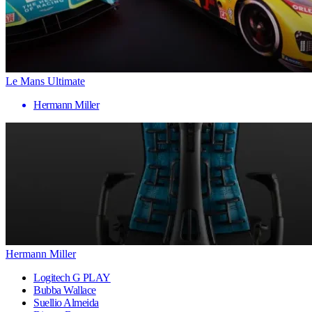
Le Mans Ultimate
Hermann Miller
Hermann Miller
Logitech G PLAY
Bubba Wallace
Suellio Almeida