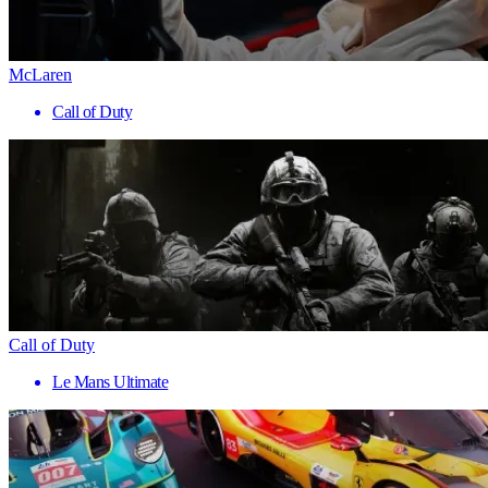
McLaren
Call of Duty
Call of Duty
Le Mans Ultimate