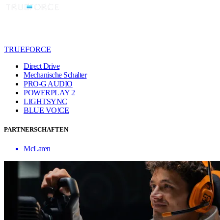
TRUEFORCE
Direct Drive
Mechanische Schalter
PRO-G AUDIO
POWERPLAY 2
LIGHTSYNC
BLUE VO!CE
PARTNERSCHAFTEN
McLaren