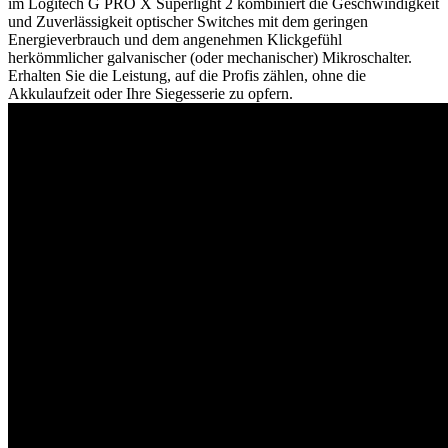
im Logitech G PRO X Superlight 2 kombiniert die Geschwindigkeit
und Zuverlässigkeit optischer Switches mit dem geringen
Energieverbrauch und dem angenehmen Klickgefühl
herkömmlicher galvanischer (oder mechanischer) Mikroschalter.
Erhalten Sie die Leistung, auf die Profis zählen, ohne die
Akkulaufzeit oder Ihre Siegesserie zu opfern.