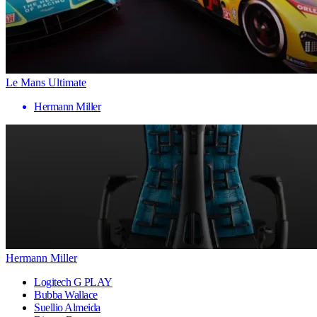
Le Mans Ultimate
Hermann Miller
Hermann Miller
Logitech G PLAY
Bubba Wallace
Suellio Almeida