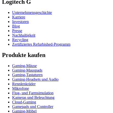
Logitech G
Unternehmensgeschichte
Karriere
Investoren
Blog
Presse
Nachhaltigkeit
Recycling
Zertifiziertes Refurbished-Programm
Produkte kaufen
Gaming-Mäuse
Gaming-Mauspads
Gaming-Tastaturen
Gaming-Headsets und Audio
Rennlenkräder
Mikrofone
Flug- und Farmsimulation
Kameras und Beleuchtung
Cloud-Gaming
Gamepads und Controller
Gaming-Möbel