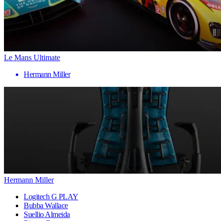
Le Mans Ultimate
Hermann Miller
Hermann Miller
Logitech G PLAY
Bubba Wallace
Suellio Almeida