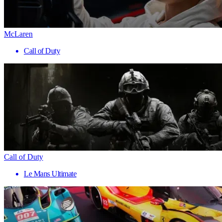
McLaren
Call of Duty
Call of Duty
Le Mans Ultimate