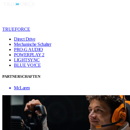
TRUEFORCE
Direct Drive
Mechanische Schalter
PRO-G AUDIO
POWERPLAY 2
LIGHTSYNC
BLUE VO!CE
PARTNERSCHAFTEN
McLaren