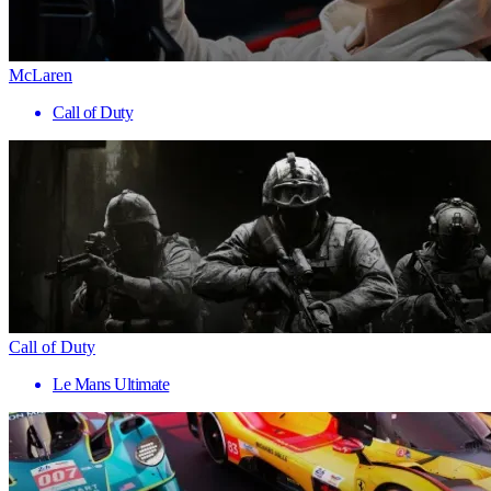
McLaren
Call of Duty
Call of Duty
Le Mans Ultimate