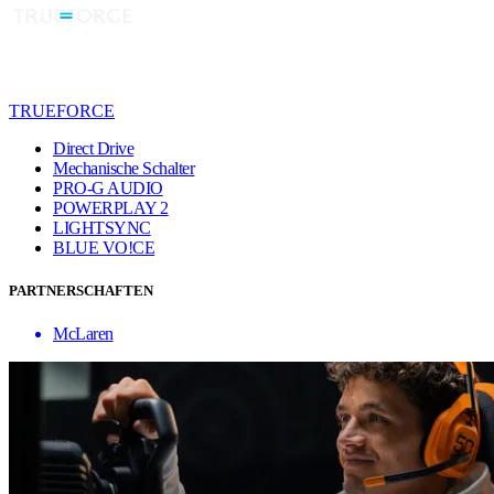
TRUEFORCE
Direct Drive
Mechanische Schalter
PRO-G AUDIO
POWERPLAY 2
LIGHTSYNC
BLUE VO!CE
PARTNERSCHAFTEN
McLaren