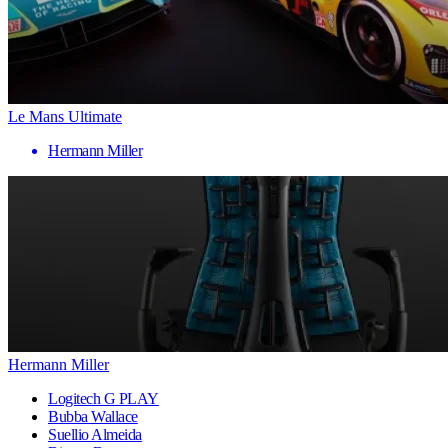
Le Mans Ultimate
Hermann Miller
Hermann Miller
Logitech G PLAY
Bubba Wallace
Suellio Almeida