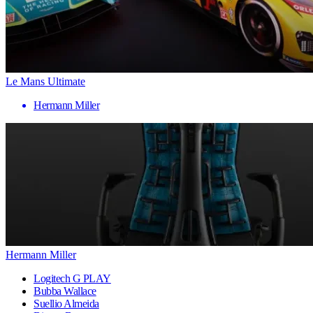
Le Mans Ultimate
Hermann Miller
Hermann Miller
Logitech G PLAY
Bubba Wallace
Suellio Almeida