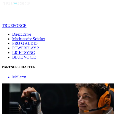
TRUEFORCE
Direct Drive
Mechanische Schalter
PRO-G AUDIO
POWERPLAY 2
LIGHTSYNC
BLUE VO!CE
PARTNERSCHAFTEN
McLaren