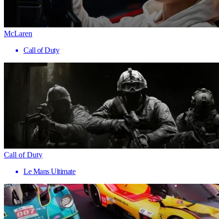
McLaren
Call of Duty
Call of Duty
Le Mans Ultimate