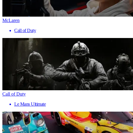
McLaren
Call of Duty
Call of Duty
Le Mans Ultimate