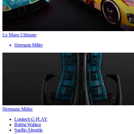
Le Mans Ultimate
Hermann Miller
Hermann Miller
Logitech G PLAY
Bubba Wallace
Suellio Almeida