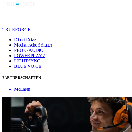
TRUEFORCE
Direct Drive
Mechanische Schalter
PRO-G AUDIO
POWERPLAY 2
LIGHTSYNC
BLUE VO!CE
PARTNERSCHAFTEN
McLaren