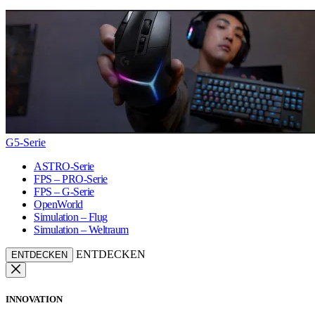
G5-Serie
ASTRO-Serie
FPS – PRO-Serie
FPS – G-Serie
OpenWorld
Simulation – Flug
Simulation – Weltraum
ENTDECKEN
ENTDECKEN
INNOVATION