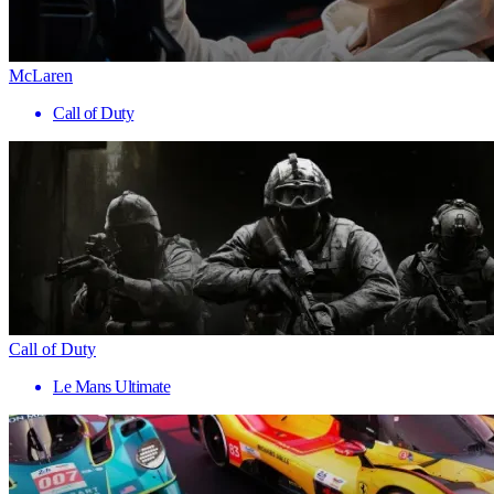
McLaren
Call of Duty
Call of Duty
Le Mans Ultimate