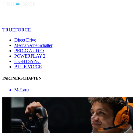
TRUEFORCE
Direct Drive
Mechanische Schalter
PRO-G AUDIO
POWERPLAY 2
LIGHTSYNC
BLUE VO!CE
PARTNERSCHAFTEN
McLaren