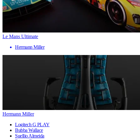
Le Mans Ultimate
Hermann Miller
Hermann Miller
Logitech G PLAY
Bubba Wallace
Suellio Almeida