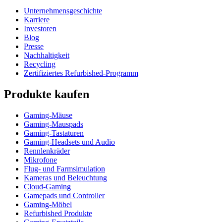
Unternehmensgeschichte
Karriere
Investoren
Blog
Presse
Nachhaltigkeit
Recycling
Zertifiziertes Refurbished-Programm
Produkte kaufen
Gaming-Mäuse
Gaming-Mauspads
Gaming-Tastaturen
Gaming-Headsets und Audio
Rennlenkräder
Mikrofone
Flug- und Farmsimulation
Kameras und Beleuchtung
Cloud-Gaming
Gamepads und Controller
Gaming-Möbel
Refurbished Produkte