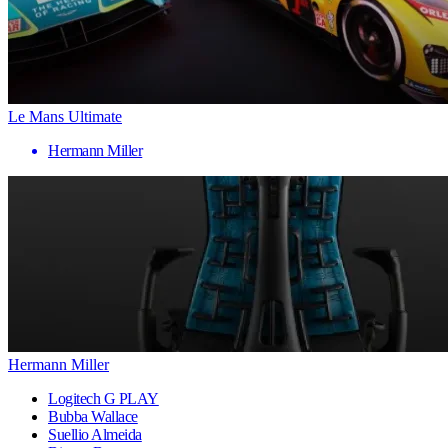
Le Mans Ultimate
Hermann Miller
Hermann Miller
Logitech G PLAY
Bubba Wallace
Suellio Almeida