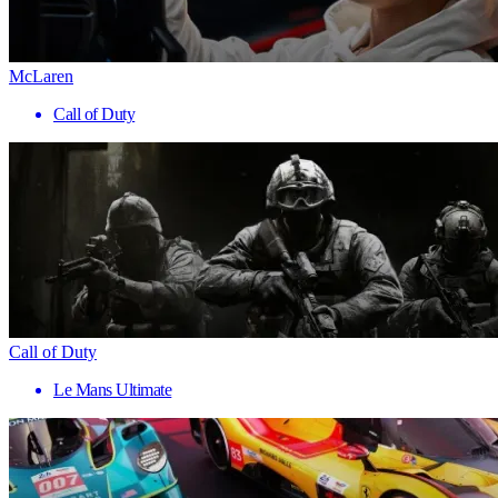
McLaren
Call of Duty
Call of Duty
Le Mans Ultimate