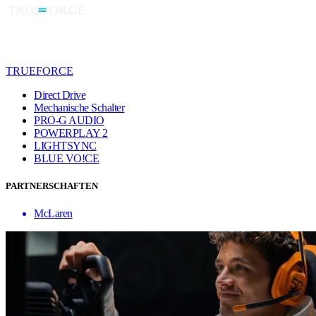
TRUEFORCE
Direct Drive
Mechanische Schalter
PRO-G AUDIO
POWERPLAY 2
LIGHTSYNC
BLUE VO!CE
PARTNERSCHAFTEN
McLaren