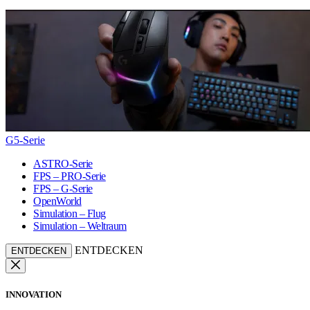
G5-Serie
ASTRO-Serie
FPS – PRO-Serie
FPS – G-Serie
OpenWorld
Simulation – Flug
Simulation – Weltraum
ENTDECKEN
ENTDECKEN
INNOVATION