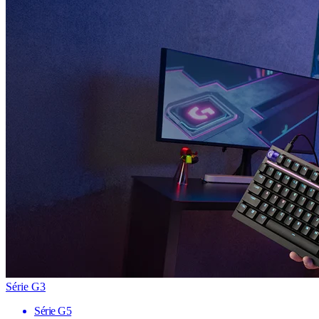
Série G3
Série G5