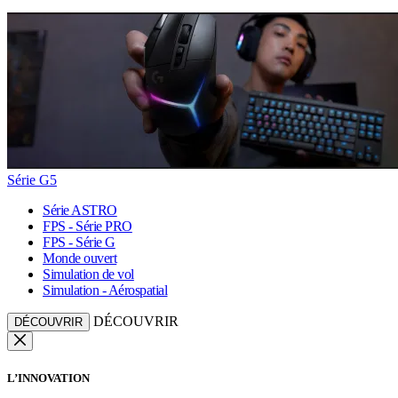
Série G5
Série ASTRO
FPS - Série PRO
FPS - Série G
Monde ouvert
Simulation de vol
Simulation - Aérospatial
DÉCOUVRIR
DÉCOUVRIR
L’INNOVATION