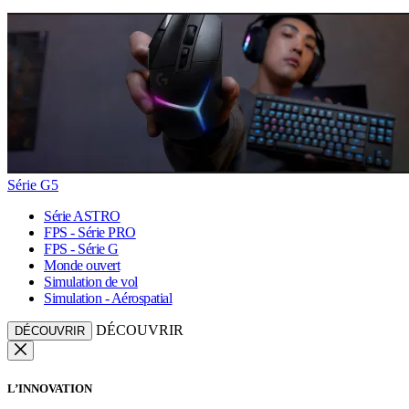
Série G5
Série ASTRO
FPS - Série PRO
FPS - Série G
Monde ouvert
Simulation de vol
Simulation - Aérospatial
DÉCOUVRIR
DÉCOUVRIR
L’INNOVATION