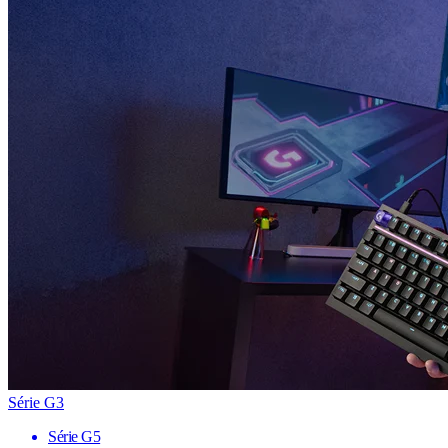
Série G3
Série G5