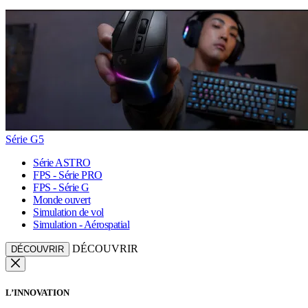
Série G5
Série ASTRO
FPS - Série PRO
FPS - Série G
Monde ouvert
Simulation de vol
Simulation - Aérospatial
DÉCOUVRIR
DÉCOUVRIR
L’INNOVATION