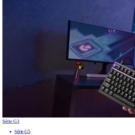
Série G3
Série G5