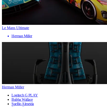
Le Mans Ultimate
Herman Miller
Herman Miller
Logitech G PLAY
Bubba Wallace
Suellio Almeida