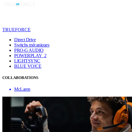
TRUEFORCE
Direct Drive
Switchs mécaniques
PRO-G AUDIO
POWERPLAY 2
LIGHTSYNC
BLUE VO!CE
COLLABORATIONS
McLaren