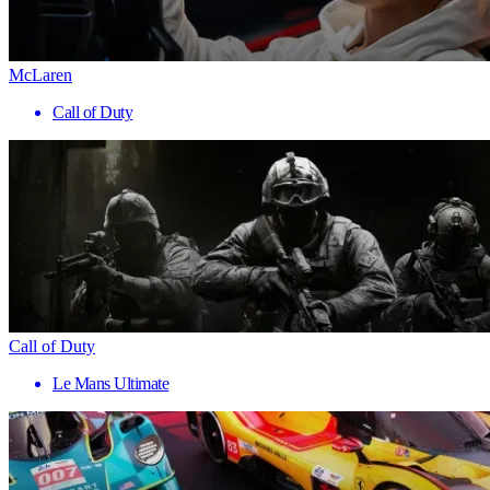
McLaren
Call of Duty
Call of Duty
Le Mans Ultimate