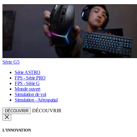
Série G5
Série ASTRO
FPS - Série PRO
FPS - Série G
Monde ouvert
Simulation de vol
Simulation - Aérospatial
DÉCOUVRIR
DÉCOUVRIR
L’INNOVATION