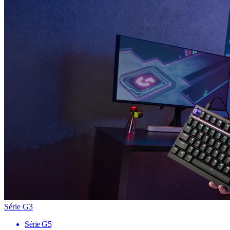
Série G3
Série G5