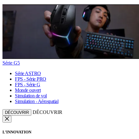
Série G5
Série ASTRO
FPS - Série PRO
FPS - Série G
Monde ouvert
Simulation de vol
Simulation - Aérospatial
DÉCOUVRIR
DÉCOUVRIR
L’INNOVATION