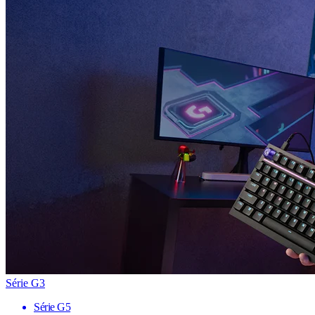
Série G3
Série G5