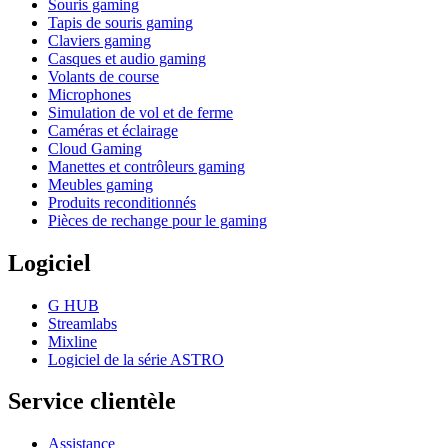
Souris gaming
Tapis de souris gaming
Claviers gaming
Casques et audio gaming
Volants de course
Microphones
Simulation de vol et de ferme
Caméras et éclairage
Cloud Gaming
Manettes et contrôleurs gaming
Meubles gaming
Produits reconditionnés
Pièces de rechange pour le gaming
Logiciel
G HUB
Streamlabs
Mixline
Logiciel de la série ASTRO
Service clientèle
Assistance