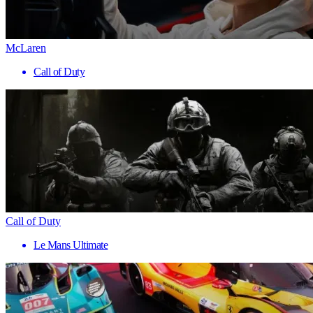
McLaren
Call of Duty
Call of Duty
Le Mans Ultimate