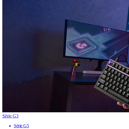
Série G3
Série G5