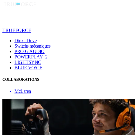
TRUEFORCE
Direct Drive
Switchs mécaniques
PRO-G AUDIO
POWERPLAY 2
LIGHTSYNC
BLUE VO!CE
COLLABORATIONS
McLaren