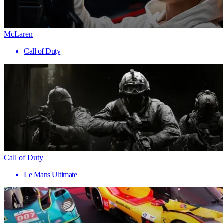
McLaren
Call of Duty
Call of Duty
Le Mans Ultimate