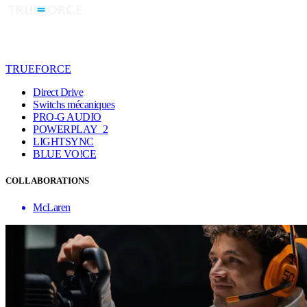
TRUEFORCE
Direct Drive
Switchs mécaniques
PRO-G AUDIO
POWERPLAY 2
LIGHTSYNC
BLUE VO!CE
COLLABORATIONS
McLaren