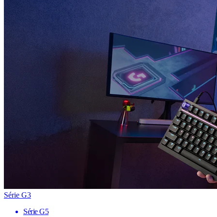
Série G3
Série G5