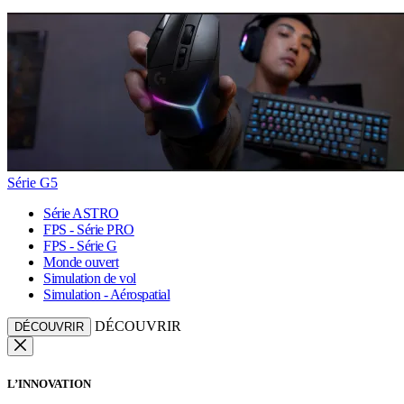
Série G5
Série ASTRO
FPS - Série PRO
FPS - Série G
Monde ouvert
Simulation de vol
Simulation - Aérospatial
DÉCOUVRIR
DÉCOUVRIR
L’INNOVATION