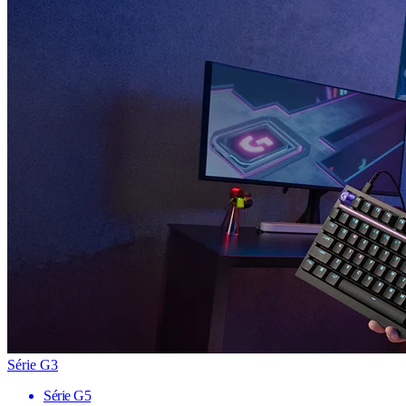
Série G3
Série G5