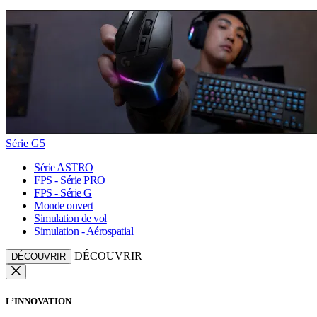
Série G5
Série ASTRO
FPS - Série PRO
FPS - Série G
Monde ouvert
Simulation de vol
Simulation - Aérospatial
DÉCOUVRIR
DÉCOUVRIR
L’INNOVATION