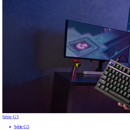
Série G3
Série G5