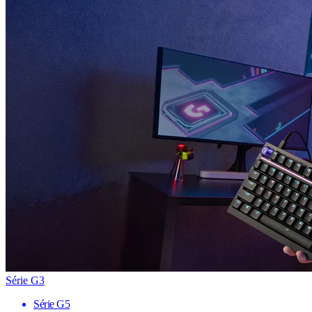
Série G3
Série G5