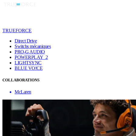
TRUEFORCE
Direct Drive
Switchs mécaniques
PRO-G AUDIO
POWERPLAY 2
LIGHTSYNC
BLUE VO!CE
COLLABORATIONS
McLaren