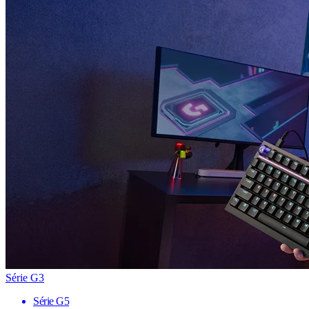
Série G3
Série G5