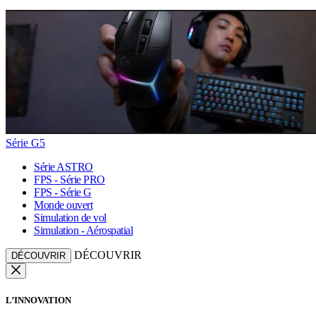
Série G5
Série ASTRO
FPS - Série PRO
FPS - Série G
Monde ouvert
Simulation de vol
Simulation - Aérospatial
DÉCOUVRIR
DÉCOUVRIR
L’INNOVATION