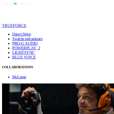
TRUEFORCE
Direct Drive
Switchs mécaniques
PRO-G AUDIO
POWERPLAY 2
LIGHTSYNC
BLUE VO!CE
COLLABORATIONS
McLaren