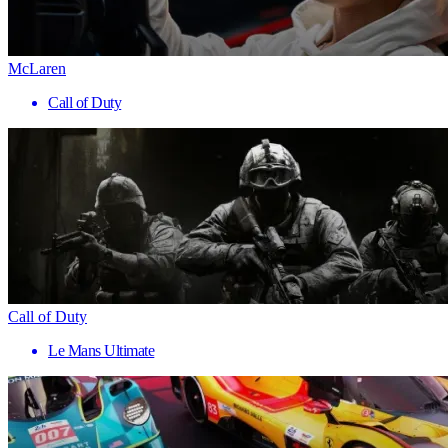
McLaren
Call of Duty
Call of Duty
Le Mans Ultimate