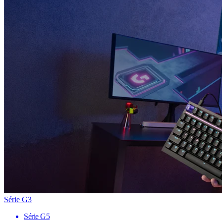
Série G3
Série G5