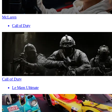
McLaren
Call of Duty
Call of Duty
Le Mans Ultimate