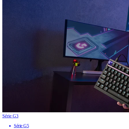
Série G3
Série G5