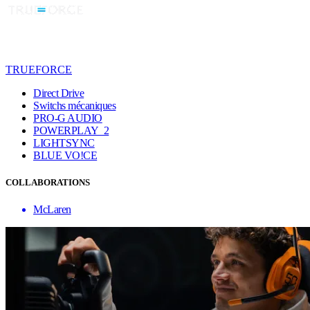
TRUEFORCE
Direct Drive
Switchs mécaniques
PRO-G AUDIO
POWERPLAY 2
LIGHTSYNC
BLUE VO!CE
COLLABORATIONS
McLaren