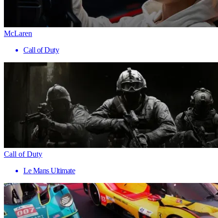
McLaren
Call of Duty
Call of Duty
Le Mans Ultimate