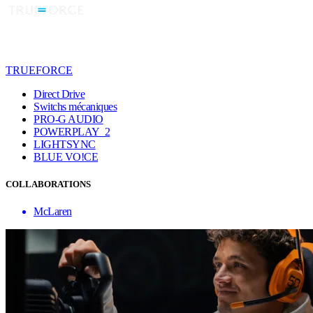
TRUEFORCE
Direct Drive
Switchs mécaniques
PRO-G AUDIO
POWERPLAY 2
LIGHTSYNC
BLUE VO!CE
COLLABORATIONS
McLaren