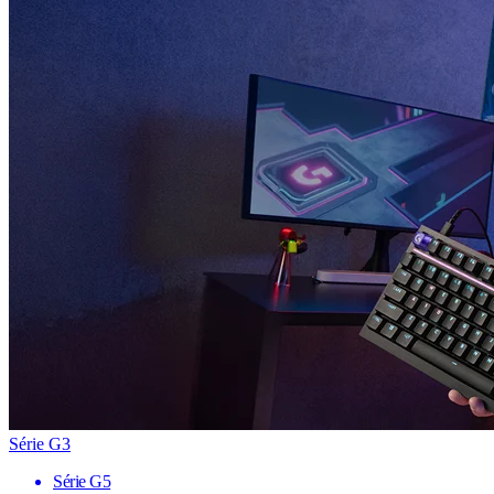
Série G3
Série G5