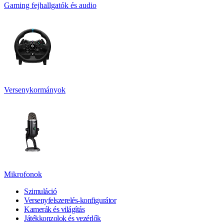
Gaming fejhallgatók és audio
Versenykormányok
Mikrofonok
Szimuláció
Versenyfelszerelés-konfigurátor
Kamerák és világítás
Játékkonzolok és vezérlők