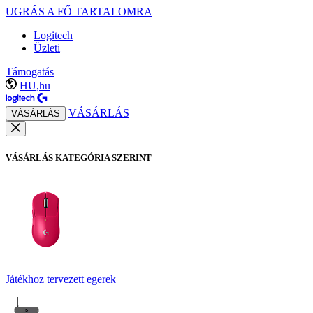
UGRÁS A FŐ TARTALOMRA
Logitech
Üzleti
Támogatás
HU,hu
VÁSÁRLÁS
VÁSÁRLÁS
VÁSÁRLÁS KATEGÓRIA SZERINT
Játékhoz tervezett egerek