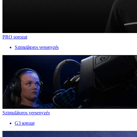
PRO sorozat
Szimulátoros versenyzés
Szimulátoros versenyzés
G3 sorozat