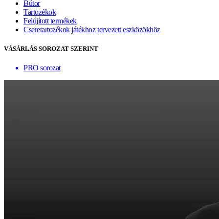
Bútor
Tartozékok
Felújított termékek
Cseretartozékok játékhoz tervezett eszközökhöz
VÁSÁRLÁS SOROZAT SZERINT
PRO sorozat