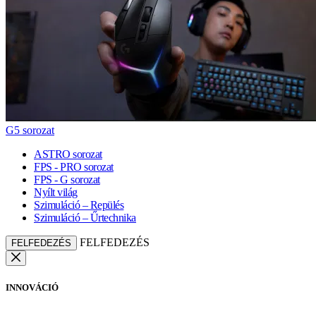
G5 sorozat
ASTRO sorozat
FPS - PRO sorozat
FPS - G sorozat
Nyílt világ
Szimuláció – Repülés
Szimuláció – Űrtechnika
FELFEDEZÉS
FELFEDEZÉS
INNOVÁCIÓ