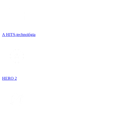
A HITS-technológia
HERO 2