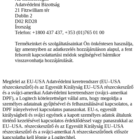
Adatvédelmi Bizottság
21 Fitzwilliam tér
Dublin 2
D02 RD28
Írország
Telefon: +1800 437 437, +353 (01)765 01 00
Termékeinket és szolgáltatásainkat Ön önkéntesen használja,
így amennyiben az adatkezelés hozzájáruláson alapul, a fent
felsorolt kapcsolattartási módok segítségével bármikor
visszavonhatja hozzájárulását.
Megfelel az EU-USA Adatvédelmi keretrendszer (EU–USA
részecskeszűrő) és az Egyesült Királyság EU–USA részecskeszűrő
és a svájci-amerikai Adatvédelmi keretrendszer (svájci–amerikai
DPF), a Logitech kötelezettséget vállal arra, hogy megoldja a
személyes adatainak gyűjtésével és felhasználásával kapcsolatos, a
DPF irányelveivel kapcsolatos panaszokat. EU-s, egyesült
királyságbeli és svájci egyének a kapott személyes adatok általunk
történő kezelésével kapcsolatos érdeklődéssel vagy panaszukkal az
EU–USA. részecskeszűrő és az Egyesült Királyság EU–USA
részecskeszűrő és a svájci-amerikai A részecskeszűrőnek először
kapcsolatba kell lépnie a Logitechhel.