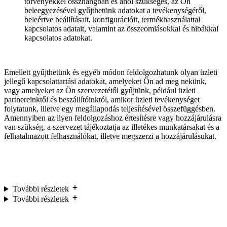
törvényekkel összhangban és ahol szükséges, az Ön
beleegyezésével gyűjthetünk adatokat a tevékenységéről,
beleértve beállításait, konfigurációit, termékhasználattal
kapcsolatos adatait, valamint az összeomlásokkal és hibákkal
kapcsolatos adatokat.
Emellett gyűjthetünk és egyéb módon feldolgozhatunk olyan üzleti
jellegű kapcsolattartási adatokat, amelyeket Ön ad meg nekünk,
vagy amelyeket az Ön szervezetétől gyűjtünk, például üzleti
partnereinktől és beszállítóinktól, amikor üzleti tevékenységet
folytatunk, illetve egy megállapodás teljesítésével összefüggésben.
Amennyiben az ilyen feldolgozáshoz értesítésre vagy hozzájárulásra
van szükség, a szervezet tájékoztatja az illetékes munkatársakat és a
felhatalmazott felhasználókat, illetve megszerzi a hozzájárulásukat.
További részletek
További részletek