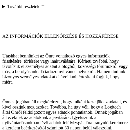
További részletek
AZ INFORMÁCIÓK ELLENŐRZÉSE ÉS HOZZÁFÉRÉSE
Utasíthat bennünket az Önre vonatkozó egyes információk
frissítésére, törlésére vagy inaktiválására. Kérheti továbbá, hogy
távolítsuk el személyes adatait a blogból, közösségi fórumokról vagy
más, a befolyásunk alá tartozó nyilvános helyekről. Ha nem tudunk
bizonyos személyes adatokat eltávolítani, értesíteni fogjuk, hogy
miért.
Önnek jogában áll megkérdezni, hogy miként kezeljük az adatait, és
kivel osztjuk meg azokat. Továbbá, ha úgy véli, hogy a Logitech
által Önről feldolgozott egyes adatok pontatlanok, Önnek jogában
áll ezeknek az adatoknak a javítására. Igyekszünk a
nyilvántartásunkban lévő adatok felülvizsgálatára irányuló kérelmére
a kérelem beérkezésétől számított 30 napon belül válaszolni.