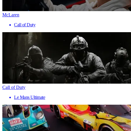
McLaren
Call of Duty
Call of Duty
Le Mans Ultimate