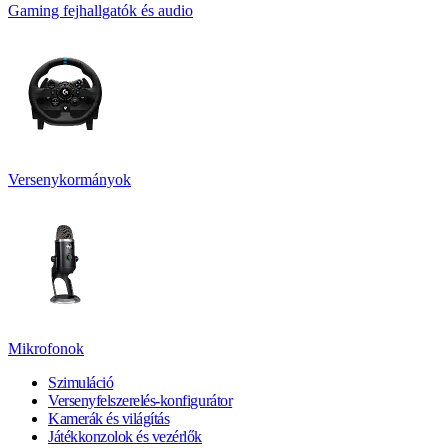
Gaming fejhallgatók és audio
Versenykormányok
Mikrofonok
Szimuláció
Versenyfelszerelés-konfigurátor
Kamerák és világítás
Játékkonzolok és vezérlők