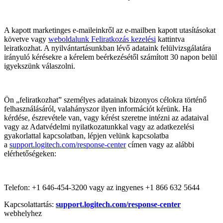
A kapott marketinges e-maileinkről az e-mailben kapott utasításokat
követve vagy
weboldalunk Feliratkozás kezelési
kattintva
leiratkozhat. A nyilvántartásunkban lévő adataink felülvizsgálatára
irányuló kérésekre a kérelem beérkezésétől számított 30 napon belül
igyekszünk válaszolni.
Ön „feliratkozhat” személyes adatainak bizonyos célokra történő
felhasználásáról, valahányszor ilyen információt kérünk. Ha
kérdése, észrevétele van, vagy kérést szeretne intézni az adataival
vagy az Adatvédelmi nyilatkozatunkkal vagy az adatkezelési
gyakorlattal kapcsolatban, lépjen velünk kapcsolatba
a
support.logitech.com/response-center
címen vagy az alábbi
elérhetőségeken:
Telefon: +1 646-454-3200 vagy az ingyenes +1 866 632 5644
Kapcsolattartás:
support.logitech.com/response-center
webhelyhez