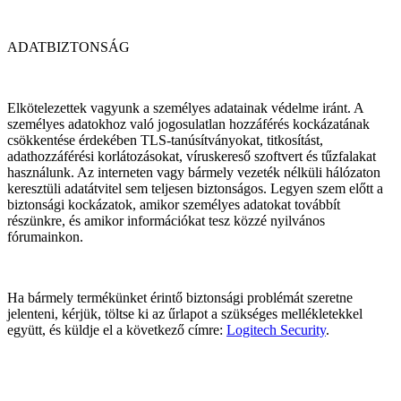
ADATBIZTONSÁG
Elkötelezettek vagyunk a személyes adatainak védelme iránt. A
személyes adatokhoz való jogosulatlan hozzáférés kockázatának
csökkentése érdekében TLS-tanúsítványokat, titkosítást,
adathozzáférési korlátozásokat, víruskereső szoftvert és tűzfalakat
használunk. Az interneten vagy bármely vezeték nélküli hálózaton
keresztüli adatátvitel sem teljesen biztonságos. Legyen szem előtt a
biztonsági kockázatok, amikor személyes adatokat továbbít
részünkre, és amikor információkat tesz közzé nyilvános
fórumainkon.
Ha bármely termékünket érintő biztonsági problémát szeretne
jelenteni, kérjük, töltse ki az űrlapot a szükséges mellékletekkel
együtt, és küldje el a következő címre:
Logitech Security
.