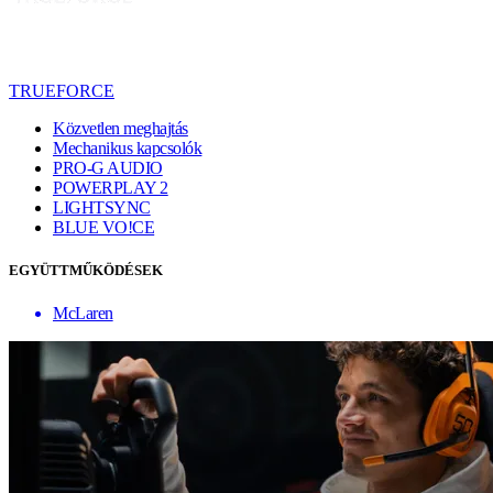
TRUEFORCE
Közvetlen meghajtás
Mechanikus kapcsolók
PRO-G AUDIO
POWERPLAY 2
LIGHTSYNC
BLUE VO!CE
EGYÜTTMŰKÖDÉSEK
McLaren