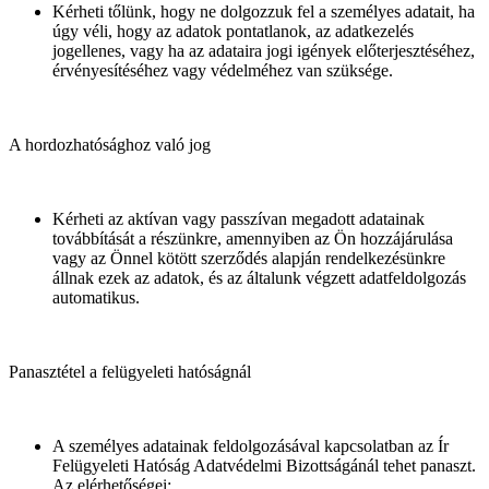
Kérheti tőlünk, hogy ne dolgozzuk fel a személyes adatait, ha
úgy véli, hogy az adatok pontatlanok, az adatkezelés
jogellenes, vagy ha az adataira jogi igények előterjesztéséhez,
érvényesítéséhez vagy védelméhez van szüksége.
A hordozhatósághoz való jog
Kérheti az aktívan vagy passzívan megadott adatainak
továbbítását a részünkre, amennyiben az Ön hozzájárulása
vagy az Önnel kötött szerződés alapján rendelkezésünkre
állnak ezek az adatok, és az általunk végzett adatfeldolgozás
automatikus.
Panasztétel a felügyeleti hatóságnál
A személyes adatainak feldolgozásával kapcsolatban az Ír
Felügyeleti Hatóság Adatvédelmi Bizottságánál tehet panaszt.
Az elérhetőségei: