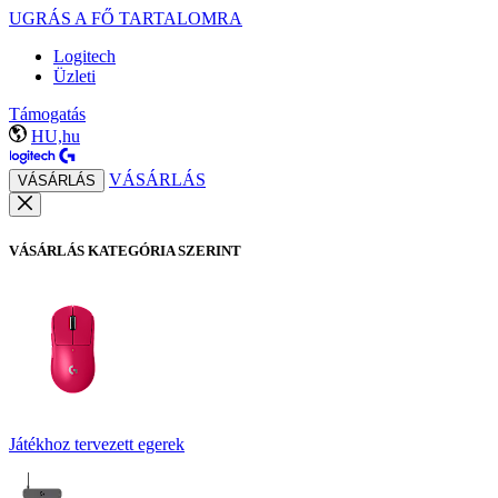
UGRÁS A FŐ TARTALOMRA
Logitech
Üzleti
Támogatás
HU,hu
VÁSÁRLÁS
VÁSÁRLÁS
VÁSÁRLÁS KATEGÓRIA SZERINT
Játékhoz tervezett egerek