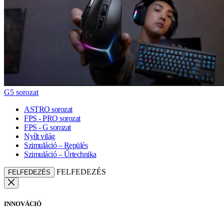
G5 sorozat
ASTRO sorozat
FPS - PRO sorozat
FPS - G sorozat
Nyílt világ
Szimuláció – Repülés
Szimuláció – Űrtechnika
FELFEDEZÉS
FELFEDEZÉS
INNOVÁCIÓ