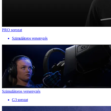
PRO sorozat
Szimulátoros versenyzés
Szimulátoros versenyzés
G3 sorozat