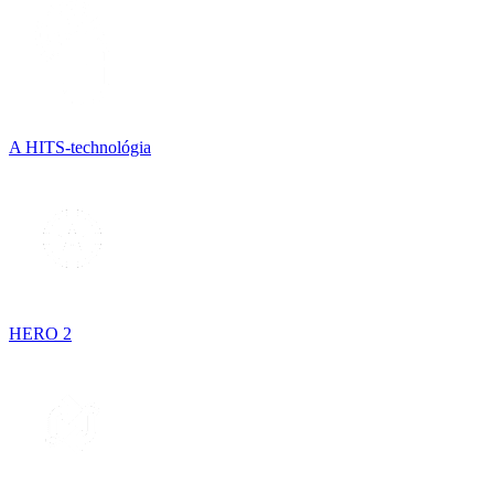
A HITS-technológia
HERO 2