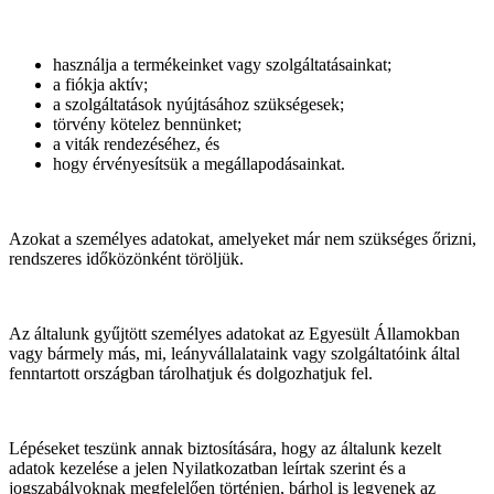
használja a termékeinket vagy szolgáltatásainkat;
a fiókja aktív;
a szolgáltatások nyújtásához szükségesek;
törvény kötelez bennünket;
a viták rendezéséhez, és
hogy érvényesítsük a megállapodásainkat.
Azokat a személyes adatokat, amelyeket már nem szükséges őrizni,
rendszeres időközönként töröljük.
Az általunk gyűjtött személyes adatokat az Egyesült Államokban
vagy bármely más, mi, leányvállalataink vagy szolgáltatóink által
fenntartott országban tárolhatjuk és dolgozhatjuk fel.
Lépéseket teszünk annak biztosítására, hogy az általunk kezelt
adatok kezelése a jelen Nyilatkozatban leírtak szerint és a
jogszabályoknak megfelelően történjen, bárhol is legyenek az