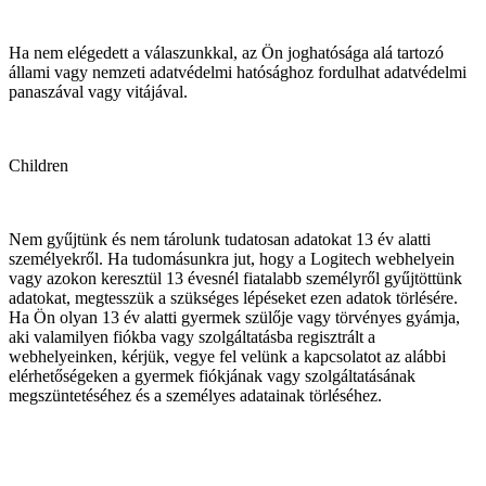
Ha nem elégedett a válaszunkkal, az Ön joghatósága alá tartozó
állami vagy nemzeti adatvédelmi hatósághoz fordulhat adatvédelmi
panaszával vagy vitájával.
Children
Nem gyűjtünk és nem tárolunk tudatosan adatokat 13 év alatti
személyekről. Ha tudomásunkra jut, hogy a Logitech webhelyein
vagy azokon keresztül 13 évesnél fiatalabb személyről gyűjtöttünk
adatokat, megtesszük a szükséges lépéseket ezen adatok törlésére.
Ha Ön olyan 13 év alatti gyermek szülője vagy törvényes gyámja,
aki valamilyen fiókba vagy szolgáltatásba regisztrált a
webhelyeinken, kérjük, vegye fel velünk a kapcsolatot az alábbi
elérhetőségeken a gyermek fiókjának vagy szolgáltatásának
megszüntetéséhez és a személyes adatainak törléséhez.