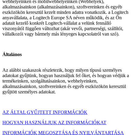
webhelyeinken és mobilwebhelyeinken (Webhelyek),
alkalmazásainkon (alkalmazásainkon), szoftvereinken és egyéb
eszközökön keresztül kezelt minden adatra vonatkozik. a Logitech
anyavállalata, a Logitech Europe SA néven működik, és az Ön
adatait kezelő konkrét Logitech-vállalat a velünk fennálló
viszonyától függően változhat (akár vevői, partnerségi, szállítói,
vállalkozói vagy bármely más lényeges kapcsolatról van szó).
Általános
Az alábbi szakaszok részletezik, hogy milyen típusú személyes
adatokat gyűjtünk, hogyan használjuk fel őket, és hogyan védjük a
termékeinken, szolgáltatásainkon, webhelyeinken,
alkalmazásainkon, szoftvereinken és egyéb eszközökön keresztül
gyűjtött személyes adatokat.
AZ ÁLTAL GYŰJTETT INFORMÁCIÓK
HOGYAN HASZNÁLJUK AZ INFORMÁCIÓKAT
INFORMÁCIÓK MEGOSZTÁSA ÉS NYILVÁNTARTÁSA