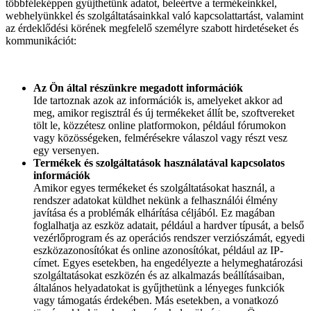
többféleképpen gyűjthetünk adatot, beleértve a termékeinkkel,
webhelyünkkel és szolgáltatásainkkal való kapcsolattartást, valamint
az érdeklődési körének megfelelő személyre szabott hirdetéseket és
kommunikációt:
Az Ön által részünkre megadott információk
Ide tartoznak azok az információk is, amelyeket akkor ad
meg, amikor regisztrál és új termékeket állít be, szoftvereket
tölt le, közzétesz online platformokon, például fórumokon
vagy közösségeken, felmérésekre válaszol vagy részt vesz
egy versenyen.
Termékek és szolgáltatások használatával kapcsolatos
információk
Amikor egyes termékeket és szolgáltatásokat használ, a
rendszer adatokat küldhet nekünk a felhasználói élmény
javítása és a problémák elhárítása céljából. Ez magában
foglalhatja az eszköz adatait, például a hardver típusát, a belső
vezérlőprogram és az operációs rendszer verziószámát, egyedi
eszközazonosítókat és online azonosítókat, például az IP-
címet. Egyes esetekben, ha engedélyezte a helymeghatározási
szolgáltatásokat eszközén és az alkalmazás beállításaiban,
általános helyadatokat is gyűjthetünk a lényeges funkciók
vagy támogatás érdekében. Más esetekben, a vonatkozó