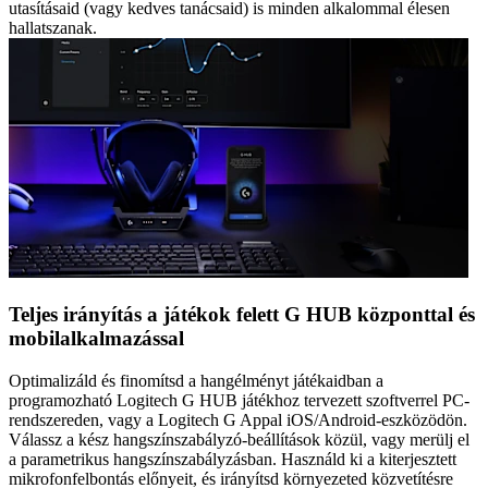
utasításaid (vagy kedves tanácsaid) is minden alkalommal élesen
hallatszanak.
Teljes irányítás a játékok felett G HUB központtal és
mobilalkalmazással
Optimalizáld és finomítsd a hangélményt játékaidban a
programozható Logitech G HUB játékhoz tervezett szoftverrel PC-
rendszereden, vagy a Logitech G Appal iOS/Android-eszközödön.
Válassz a kész hangszínszabályzó-beállítások közül, vagy merülj el
a parametrikus hangszínszabályzásban. Használd ki a kiterjesztett
mikrofonfelbontás előnyeit, és irányítsd környezeted közvetítésre