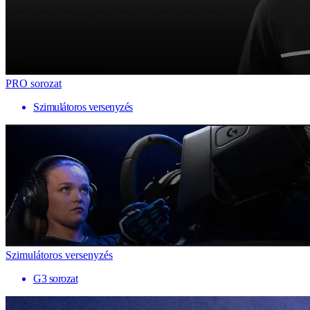
PRO sorozat
Szimulátoros versenyzés
Szimulátoros versenyzés
G3 sorozat