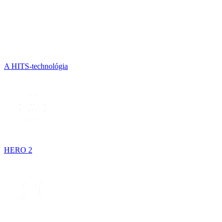
A HITS-technológia
HERO 2