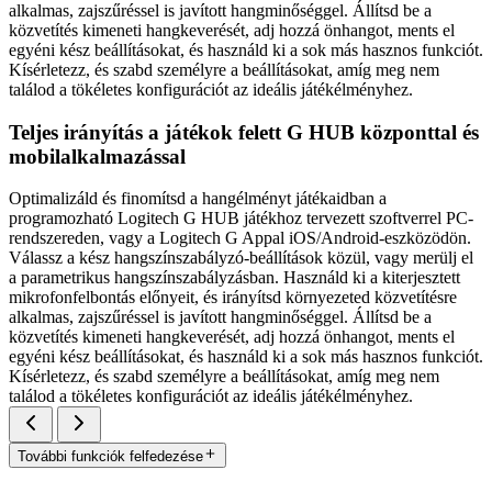
alkalmas, zajszűréssel is javított hangminőséggel. Állítsd be a
közvetítés kimeneti hangkeverését, adj hozzá önhangot, ments el
egyéni kész beállításokat, és használd ki a sok más hasznos funkciót.
Kísérletezz, és szabd személyre a beállításokat, amíg meg nem
találod a tökéletes konfigurációt az ideális játékélményhez.
Teljes irányítás a játékok felett G HUB központtal és
mobilalkalmazással
Optimalizáld és finomítsd a hangélményt játékaidban a
programozható Logitech G HUB játékhoz tervezett szoftverrel PC-
rendszereden, vagy a Logitech G Appal iOS/Android-eszközödön.
Válassz a kész hangszínszabályzó-beállítások közül, vagy merülj el
a parametrikus hangszínszabályzásban. Használd ki a kiterjesztett
mikrofonfelbontás előnyeit, és irányítsd környezeted közvetítésre
alkalmas, zajszűréssel is javított hangminőséggel. Állítsd be a
közvetítés kimeneti hangkeverését, adj hozzá önhangot, ments el
egyéni kész beállításokat, és használd ki a sok más hasznos funkciót.
Kísérletezz, és szabd személyre a beállításokat, amíg meg nem
találod a tökéletes konfigurációt az ideális játékélményhez.
További funkciók felfedezése