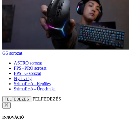
G5 sorozat
ASTRO sorozat
FPS - PRO sorozat
FPS - G sorozat
Nyílt világ
Szimuláció – Repülés
Szimuláció – Űrtechnika
FELFEDEZÉS
FELFEDEZÉS
INNOVÁCIÓ