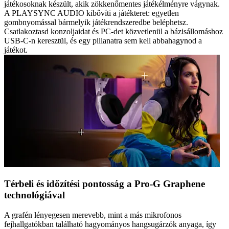
játékosoknak készült, akik zökkenőmentes játékélményre vágynak.
A PLAYSYNC AUDIO kibővíti a játékteret: egyetlen
gombnyomással bármelyik játékrendszeredbe beléphetsz.
Csatlakoztasd konzoljaidat és PC-det közvetlenül a bázisállomáshoz
USB-C-n keresztül, és egy pillanatra sem kell abbahagynod a
játékot.
Térbeli és időzítési pontosság a Pro-G Graphene
technológiával
A grafén lényegesen merevebb, mint a más mikrofonos
fejhallgatókban található hagyományos hangsugárzók anyaga, így