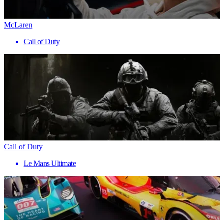
McLaren
Call of Duty
Call of Duty
Le Mans Ultimate