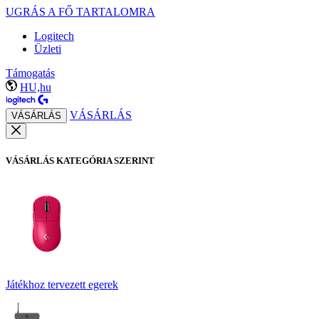
UGRÁS A FŐ TARTALOMRA
Logitech
Üzleti
Támogatás
HU,hu
VÁSÁRLÁS
VÁSÁRLÁS
VÁSÁRLÁS KATEGÓRIA SZERINT
Játékhoz tervezett egerek