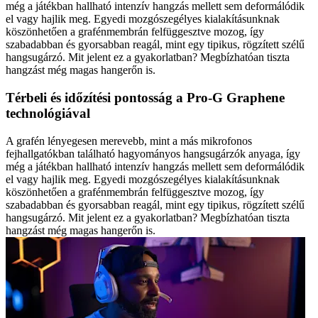
még a játékban hallható intenzív hangzás mellett sem deformálódik
el vagy hajlik meg. Egyedi mozgószegélyes kialakításunknak
köszönhetően a grafénmembrán felfüggesztve mozog, így
szabadabban és gyorsabban reagál, mint egy tipikus, rögzített szélű
hangsugárzó. Mit jelent ez a gyakorlatban? Megbízhatóan tiszta
hangzást még magas hangerőn is.
Térbeli és időzítési pontosság a Pro-G Graphene
technológiával
A grafén lényegesen merevebb, mint a más mikrofonos
fejhallgatókban található hagyományos hangsugárzók anyaga, így
még a játékban hallható intenzív hangzás mellett sem deformálódik
el vagy hajlik meg. Egyedi mozgószegélyes kialakításunknak
köszönhetően a grafénmembrán felfüggesztve mozog, így
szabadabban és gyorsabban reagál, mint egy tipikus, rögzített szélű
hangsugárzó. Mit jelent ez a gyakorlatban? Megbízhatóan tiszta
hangzást még magas hangerőn is.