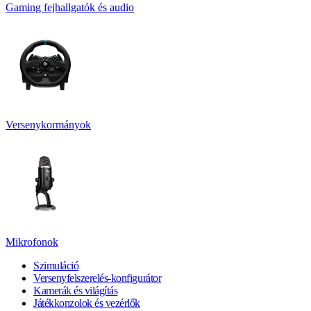
Gaming fejhallgatók és audio
Versenykormányok
Mikrofonok
Szimuláció
Versenyfelszerelés-konfigurátor
Kamerák és világítás
Játékkonzolok és vezérlők