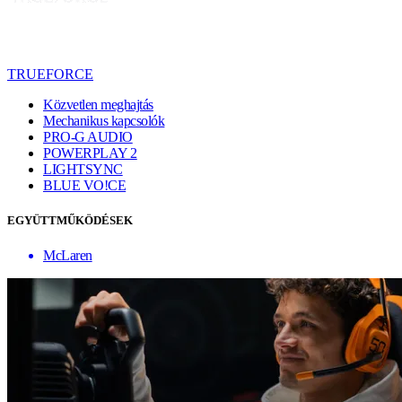
TRUEFORCE
Közvetlen meghajtás
Mechanikus kapcsolók
PRO-G AUDIO
POWERPLAY 2
LIGHTSYNC
BLUE VO!CE
EGYÜTTMŰKÖDÉSEK
McLaren