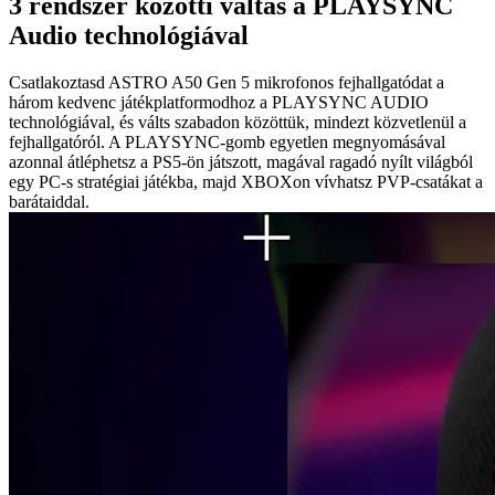
3 rendszer közötti váltás a PLAYSYNC
Audio technológiával
Csatlakoztasd ASTRO A50 Gen 5 mikrofonos fejhallgatódat a
három kedvenc játékplatformodhoz a PLAYSYNC AUDIO
technológiával, és válts szabadon közöttük, mindezt közvetlenül a
fejhallgatóról. A PLAYSYNC-gomb egyetlen megnyomásával
azonnal átléphetsz a PS5-ön játszott, magával ragadó nyílt világból
egy PC-s stratégiai játékba, majd XBOXon vívhatsz PVP-csatákat a
barátaiddal.