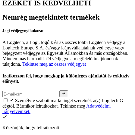
EZEKET IS KEDVELHETI
Nemrég megtekintett termékek
Jogi védjegynyilatkozat
A Logitech, a Logi, logóik és az összes többi Logitech védjegy a
Logitech Europe S.A. és/vagy leányvállalatainak védjegye vagy
bejegyzett védjegye az Egyesült Államokban és más országokban.
Minden más harmadik fél védjegye a megfelelő tulajdonosok
tulajdona.
Tekintse meg az összes védjegyet
Iratkozzon fel, hogy megkapja különleges ajánlatát és exkluzív
előnyeit.
Személyre szabott marketinget szeretnék a(z) Logitech G
cégtől. Bármikor leiratkozhat. Tekintse meg
Adatvédelmi
irányelveinket.
Köszönjük, hogy feliratkozott.