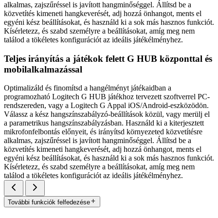
alkalmas, zajszűréssel is javított hangminőséggel. Állítsd be a
közvetítés kimeneti hangkeverését, adj hozzá önhangot, ments el
egyéni kész beállításokat, és használd ki a sok más hasznos funkciót.
Kísérletezz, és szabd személyre a beállításokat, amíg meg nem
találod a tökéletes konfigurációt az ideális játékélményhez.
Teljes irányítás a játékok felett G HUB központtal és
mobilalkalmazással
Optimalizáld és finomítsd a hangélményt játékaidban a
programozható Logitech G HUB játékhoz tervezett szoftverrel PC-
rendszereden, vagy a Logitech G Appal iOS/Android-eszközödön.
Válassz a kész hangszínszabályzó-beállítások közül, vagy merülj el
a parametrikus hangszínszabályzásban. Használd ki a kiterjesztett
mikrofonfelbontás előnyeit, és irányítsd környezeted közvetítésre
alkalmas, zajszűréssel is javított hangminőséggel. Állítsd be a
közvetítés kimeneti hangkeverését, adj hozzá önhangot, ments el
egyéni kész beállításokat, és használd ki a sok más hasznos funkciót.
Kísérletezz, és szabd személyre a beállításokat, amíg meg nem
találod a tökéletes konfigurációt az ideális játékélményhez.
További funkciók felfedezése