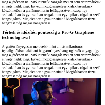
még a játékban hallható intenzív hangzás mellett sem deformálódik
el vagy hajlik meg. Egyedi mozgószegélyes kialakításunknak
köszönhetően a grafénmembrán felfüggesztve mozog, így
szabadabban és gyorsabban reagál, mint egy tipikus, rögzített szélű
hangsugárzó. Mit jelent ez a gyakorlatban? Megbízhatóan tiszta
hangzást még magas hangerőn is.
Térbeli és időzítési pontosság a Pro-G Graphene
technológiával
A grafén lényegesen merevebb, mint a más mikrofonos
fejhallgatókban található hagyományos hangsugárzók anyaga, így
még a játékban hallható intenzív hangzás mellett sem deformálódik
el vagy hajlik meg. Egyedi mozgószegélyes kialakításunknak
köszönhetően a grafénmembrán felfüggesztve mozog, így
szabadabban és gyorsabban reagál, mint egy tipikus, rögzített szélű
hangsugárzó. Mit jelent ez a gyakorlatban? Megbízhatóan tiszta
hangzást még magas hangerőn is.