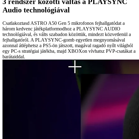
3 rendszer közötti váltás a PLAYSYNC
Audio technológiával
Csatlakoztasd ASTRO A50 Gen 5 mikrofonos fejhallgatódat a
három kedvenc játékplatformodhoz a PLAYSYNC AUDIO
technológiával, és válts szabadon közöttük, mindezt közvetlenül a
fejhallgatóról. A PLAYSYNC-gomb egyetlen megnyomásával
azonnal átléphetsz a PS5-ön játszott, magával ragadó nyílt világból
egy PC-s stratégiai játékba, majd XBOXon vívhatsz PVP-csatákat a
barátaiddal.