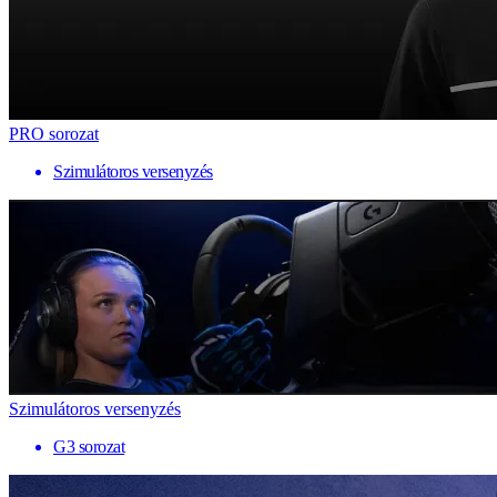
PRO sorozat
Szimulátoros versenyzés
Szimulátoros versenyzés
G3 sorozat