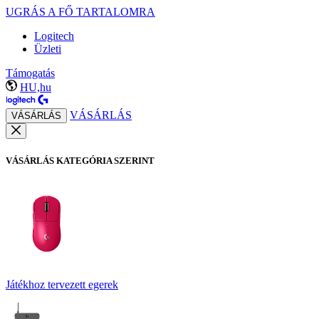
UGRÁS A FŐ TARTALOMRA
Logitech
Üzleti
Támogatás
HU,hu
VÁSÁRLÁS
VÁSÁRLÁS
VÁSÁRLÁS KATEGÓRIA SZERINT
Játékhoz tervezett egerek