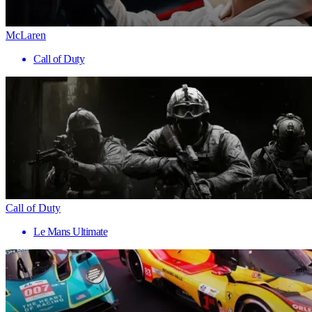
McLaren
Call of Duty
Call of Duty
Le Mans Ultimate