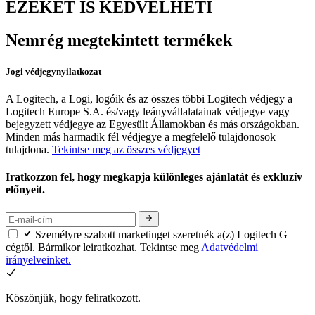
EZEKET IS KEDVELHETI
Nemrég megtekintett termékek
Jogi védjegynyilatkozat
A Logitech, a Logi, logóik és az összes többi Logitech védjegy a
Logitech Europe S.A. és/vagy leányvállalatainak védjegye vagy
bejegyzett védjegye az Egyesült Államokban és más országokban.
Minden más harmadik fél védjegye a megfelelő tulajdonosok
tulajdona.
Tekintse meg az összes védjegyet
Iratkozzon fel, hogy megkapja különleges ajánlatát és exkluzív
előnyeit.
Személyre szabott marketinget szeretnék a(z) Logitech G
cégtől. Bármikor leiratkozhat. Tekintse meg
Adatvédelmi
irányelveinket.
Köszönjük, hogy feliratkozott.