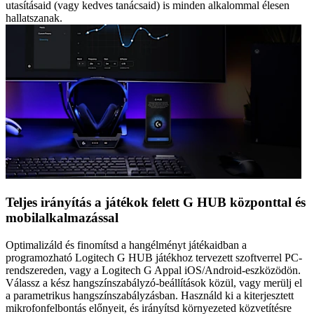
utasításaid (vagy kedves tanácsaid) is minden alkalommal élesen
hallatszanak.
Teljes irányítás a játékok felett G HUB központtal és
mobilalkalmazással
Optimalizáld és finomítsd a hangélményt játékaidban a
programozható Logitech G HUB játékhoz tervezett szoftverrel PC-
rendszereden, vagy a Logitech G Appal iOS/Android-eszközödön.
Válassz a kész hangszínszabályzó-beállítások közül, vagy merülj el
a parametrikus hangszínszabályzásban. Használd ki a kiterjesztett
mikrofonfelbontás előnyeit, és irányítsd környezeted közvetítésre