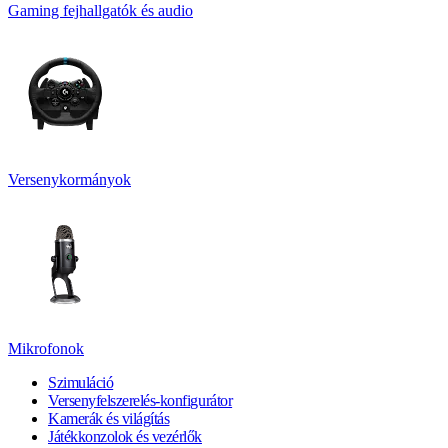
Gaming fejhallgatók és audio
Versenykormányok
Mikrofonok
Szimuláció
Versenyfelszerelés-konfigurátor
Kamerák és világítás
Játékkonzolok és vezérlők