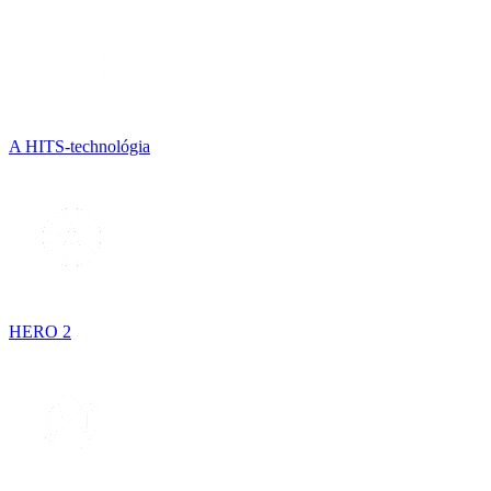
A HITS-technológia
HERO 2