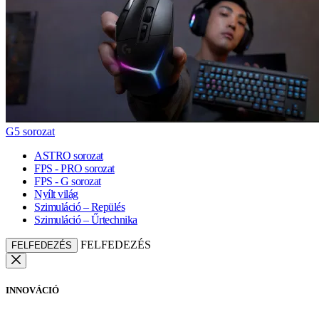
G5 sorozat
ASTRO sorozat
FPS - PRO sorozat
FPS - G sorozat
Nyílt világ
Szimuláció – Repülés
Szimuláció – Űrtechnika
FELFEDEZÉS
FELFEDEZÉS
INNOVÁCIÓ