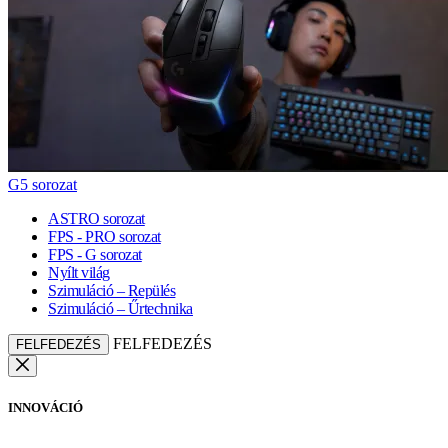
G5 sorozat
ASTRO sorozat
FPS - PRO sorozat
FPS - G sorozat
Nyílt világ
Szimuláció – Repülés
Szimuláció – Űrtechnika
FELFEDEZÉS
FELFEDEZÉS
INNOVÁCIÓ