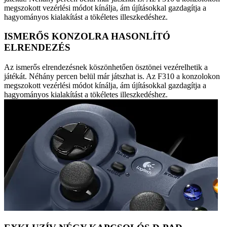
megszokott vezérlési módot kínálja, ám újításokkal gazdagítja a
hagyományos kialakítást a tökéletes illeszkedéshez.
ISMERŐS KONZOLRA HASONLÍTÓ
ELRENDEZÉS
Az ismerős elrendezésnek köszönhetően ösztönei vezérelhetik a
játékát. Néhány percen belül már játszhat is. Az F310 a konzolokon
megszokott vezérlési módot kínálja, ám újításokkal gazdagítja a
hagyományos kialakítást a tökéletes illeszkedéshez.