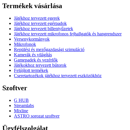
Termékek vásárlása
Játékhoz tervezett egerek
Játékhoz tervezett egérpadok
Játékhoz tervezett billentyűzetek
Játékhoz tervezett mikrofonos fejhallgatók és hangrendszer
Versenykormányok
Mikrofonok
Repülési és mezőgazdasági szimuláció
Kamerák és világítás
Gamepadek és vezérlők
Játékokhoz tervezett bútorok
Felújított termékek
Cseretartozékok játékhoz tervezett eszközökhöz
Szoftver
G HUB
Streamlabs
Mixline
ASTRO sorozat szoftver
Ügyfélszolgálat