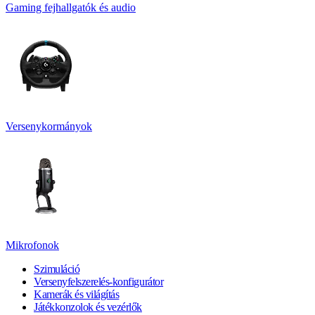
Gaming fejhallgatók és audio
Versenykormányok
Mikrofonok
Szimuláció
Versenyfelszerelés-konfigurátor
Kamerák és világítás
Játékkonzolok és vezérlők