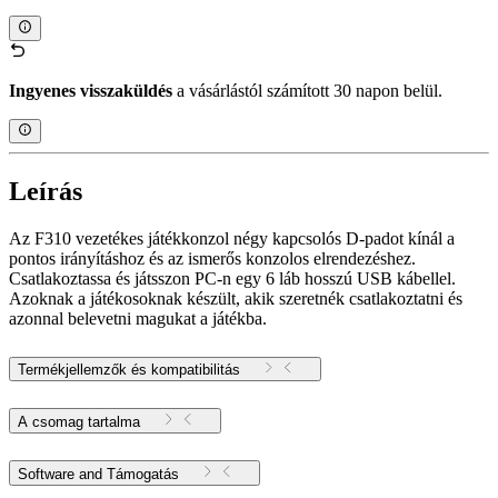
Ingyenes visszaküldés
a vásárlástól számított 30 napon belül.
Leírás
Az F310 vezetékes játékkonzol négy kapcsolós D-padot kínál a
pontos irányításhoz és az ismerős konzolos elrendezéshez.
Csatlakoztassa és játsszon PC-n egy 6 láb hosszú USB kábellel.
Azoknak a játékosoknak készült, akik szeretnék csatlakoztatni és
azonnal belevetni magukat a játékba.
Termékjellemzők és kompatibilitás
A csomag tartalma
Software and Támogatás