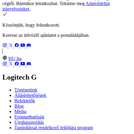
cégtől. Bármikor leiratkozhat. Tekintse meg
Adatvédelmi
irányelveinket.
Köszönjük, hogy feliratkozott.
Keresse az üdvözlő ajánlatot a postaládájában.
HU,hu
Logitech G
Történetünk
Álláslehetőségek
Befektetők
Blog
Média
Fenntarthatóság
Újrahasznosítás
Tanúsítással rendelkező felújítási program