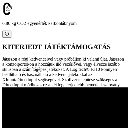
6.86
6.86 kg CO2-egyenérték karbonlábnyom
KITERJEDT JÁTÉKTÁMOGATÁS
Játsszon a régi kedvenceivel vagy próbáljon ki valami újat. Játsszon
a konzolportokon a hozzájuk illő vezérlővel, vagy élvezze lazább
stílusban a számítógépes játékokat. A Logitech® F310 könnyen
beállítható és használható a kedvenc játékokkal az
XInput/DirectInput segítségével. Szoftver telepítése szükséges a
DirectInput módhoz – ez a két legelterjedtebb bemeneti szabvány.