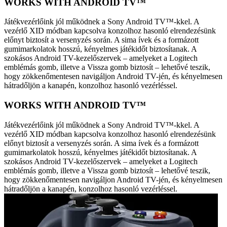
WORKS WITH ANDROID TV™
Játékvezérlőink jól működnek a Sony Android TV™-kkel. A
vezérlő XID módban kapcsolva konzolhoz hasonló elrendezésünk
előnyt biztosít a versenyzés során. A sima ívek és a formázott
gumimarkolatok hosszú, kényelmes játékidőt biztosítanak. A
szokásos Android TV-kezelőszervek – amelyeket a Logitech
emblémás gomb, illetve a Vissza gomb biztosít – lehetővé teszik,
hogy zökkenőmentesen navigáljon Android TV-jén, és kényelmesen
hátradőljön a kanapén, konzolhoz hasonló vezérléssel.
WORKS WITH ANDROID TV™
Játékvezérlőink jól működnek a Sony Android TV™-kkel. A
vezérlő XID módban kapcsolva konzolhoz hasonló elrendezésünk
előnyt biztosít a versenyzés során. A sima ívek és a formázott
gumimarkolatok hosszú, kényelmes játékidőt biztosítanak. A
szokásos Android TV-kezelőszervek – amelyeket a Logitech
emblémás gomb, illetve a Vissza gomb biztosít – lehetővé teszik,
hogy zökkenőmentesen navigáljon Android TV-jén, és kényelmesen
hátradőljön a kanapén, konzolhoz hasonló vezérléssel.