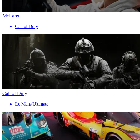
McLaren
Call of Duty
Call of Duty
Le Mans Ultimate