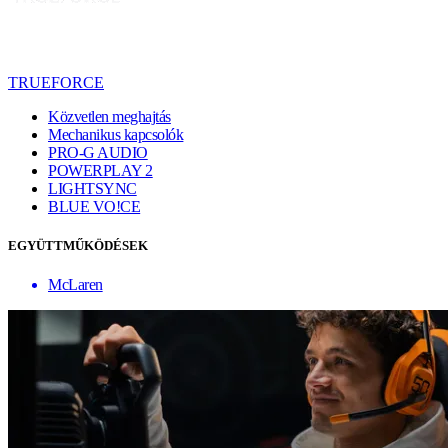
TRUEFORCE
Közvetlen meghajtás
Mechanikus kapcsolók
PRO-G AUDIO
POWERPLAY 2
LIGHTSYNC
BLUE VO!CE
EGYÜTTMŰKÖDÉSEK
McLaren