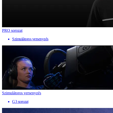
PRO sorozat
Szimulátoros versenyzés
Szimulátoros versenyzés
G3 sorozat