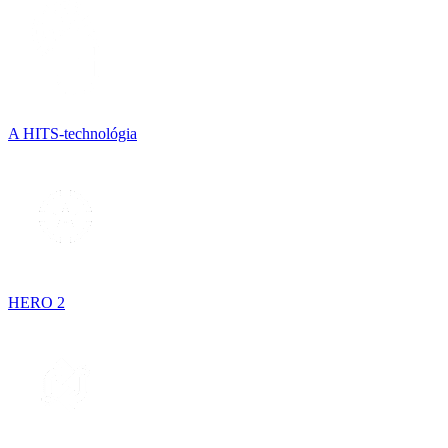
A HITS-technológia
HERO 2