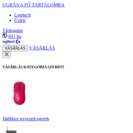
UGRÁS A FŐ TARTALOMRA
Logitech
Üzleti
Támogatás
HU,hu
VÁSÁRLÁS
VÁSÁRLÁS
VÁSÁRLÁS KATEGÓRIA SZERINT
Játékhoz tervezett egerek