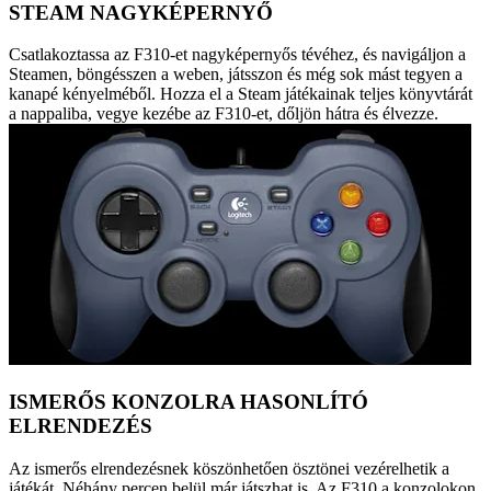
STEAM NAGYKÉPERNYŐ
Csatlakoztassa az F310-et nagyképernyős tévéhez, és navigáljon a
Steamen, böngésszen a weben, játsszon és még sok mást tegyen a
kanapé kényelméből. Hozza el a Steam játékainak teljes könyvtárát
a nappaliba, vegye kezébe az F310-et, dőljön hátra és élvezze.
ISMERŐS KONZOLRA HASONLÍTÓ
ELRENDEZÉS
Az ismerős elrendezésnek köszönhetően ösztönei vezérelhetik a
játékát. Néhány percen belül már játszhat is. Az F310 a konzolokon