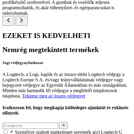
profilkészítő szoftverével. A gombok és vezérlők teljesen
programozhatók, és akár billentyűzet- és egérparancsokat is
utánozhatnak.
EZEKET IS KEDVELHETI
Nemrég megtekintett termékek
Jogi védjegynyilatkozat
A Logitech, a Logi, logóik és az összes többi Logitech védjegy a
Logitech Europe S.A. és/vagy leányvállalatainak védjegye vagy
bejegyzett védjegye az Egyesült Államokban és más országokban.
Minden más harmadik fél védjegye a megfelelő tulajdonosok
tulajdona.
Tekintse meg az összes védjegyet
Iratkozzon fel, hogy megkapja különleges ajánlatát és exkluzív
előnyeit.
Személyre szabott marketinget szeretnék a(z) Logitech G