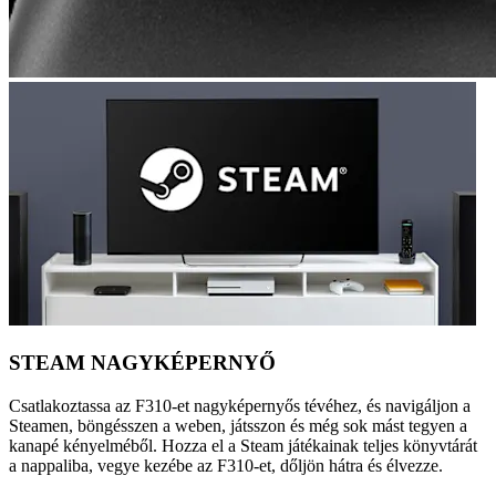
STEAM NAGYKÉPERNYŐ
Csatlakoztassa az F310-et nagyképernyős tévéhez, és navigáljon a
Steamen, böngésszen a weben, játsszon és még sok mást tegyen a
kanapé kényelméből. Hozza el a Steam játékainak teljes könyvtárát
a nappaliba, vegye kezébe az F310-et, dőljön hátra és élvezze.