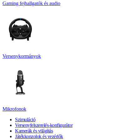
Gaming fejhallgatók és audio
Versenykormányok
Mikrofonok
Szimuláció
Versenyfelszerelés-konfigurátor
Kamerák és világítás
Játékkonzolok és vezérlők