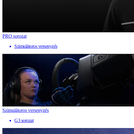
PRO sorozat
Szimulátoros versenyzés
Szimulátoros versenyzés
G3 sorozat