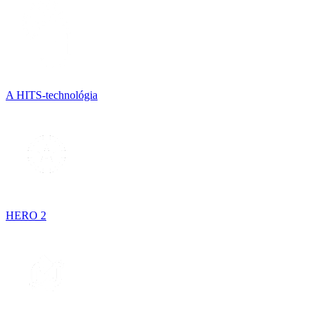
A HITS-technológia
HERO 2