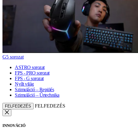
G5 sorozat
ASTRO sorozat
FPS - PRO sorozat
FPS - G sorozat
Nyílt világ
Szimuláció – Repülés
Szimuláció – Űrtechnika
FELFEDEZÉS
FELFEDEZÉS
INNOVÁCIÓ