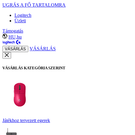
UGRÁS A FŐ TARTALOMRA
Logitech
Üzleti
Támogatás
HU,hu
VÁSÁRLÁS
VÁSÁRLÁS
VÁSÁRLÁS KATEGÓRIA SZERINT
Játékhoz tervezett egerek