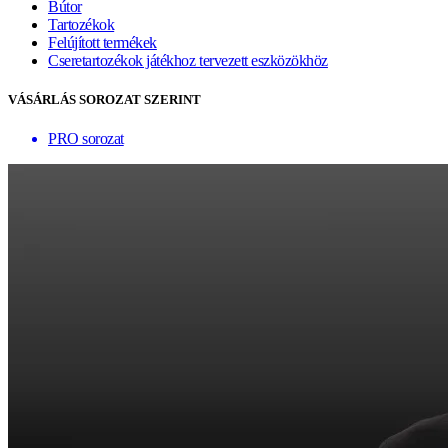
Bútor
Tartozékok
Felújított termékek
Cseretartozékok játékhoz tervezett eszközökhöz
VÁSÁRLÁS SOROZAT SZERINT
PRO sorozat