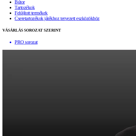
Bútor
Tartozékok
Felújított termékek
Cseretartozékok játékhoz tervezett eszközökhöz
VÁSÁRLÁS SOROZAT SZERINT
PRO sorozat