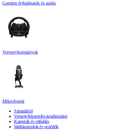
Gaming fejhallgatók és audio
Versenykormányok
Mikrofonok
Szimuláció
Versenyfelszerelés-konfigurátor
Kamerák és világítás
Játékkonzolok és vezérlők