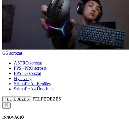
G5 sorozat
ASTRO sorozat
FPS - PRO sorozat
FPS - G sorozat
Nyílt világ
Szimuláció – Repülés
Szimuláció – Űrtechnika
FELFEDEZÉS
FELFEDEZÉS
INNOVÁCIÓ