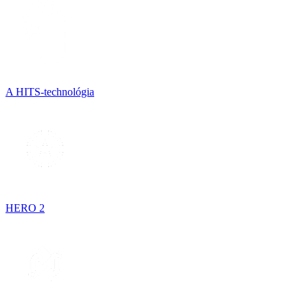
A HITS-technológia
HERO 2