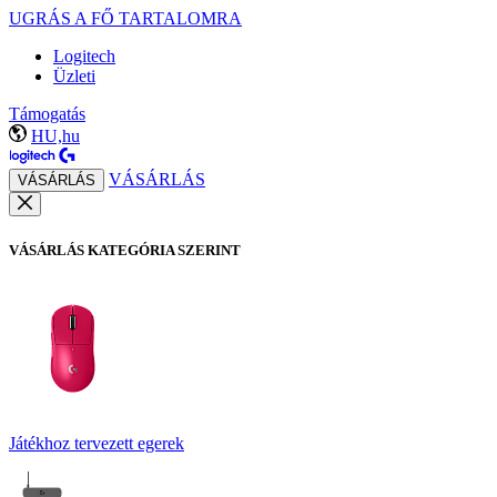
UGRÁS A FŐ TARTALOMRA
Logitech
Üzleti
Támogatás
HU,hu
VÁSÁRLÁS
VÁSÁRLÁS
VÁSÁRLÁS KATEGÓRIA SZERINT
Játékhoz tervezett egerek