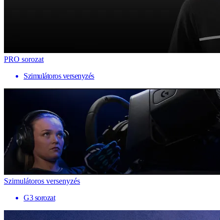
PRO sorozat
Szimulátoros versenyzés
Szimulátoros versenyzés
G3 sorozat