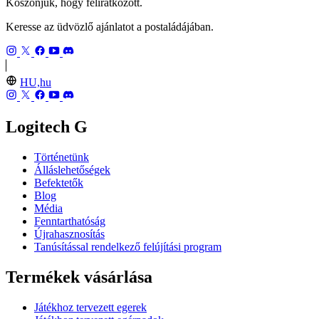
Köszönjük, hogy feliratkozott.
Keresse az üdvözlő ajánlatot a postaládájában.
HU,hu
Logitech G
Történetünk
Álláslehetőségek
Befektetők
Blog
Média
Fenntarthatóság
Újrahasznosítás
Tanúsítással rendelkező felújítási program
Termékek vásárlása
Játékhoz tervezett egerek