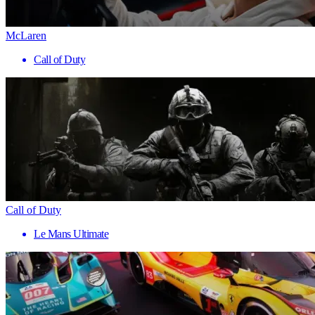
McLaren
Call of Duty
Call of Duty
Le Mans Ultimate