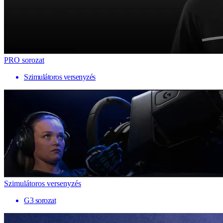
PRO sorozat
Szimulátoros versenyzés
Szimulátoros versenyzés
G3 sorozat