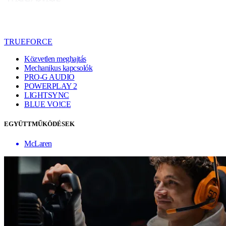
TRUEFORCE
Közvetlen meghajtás
Mechanikus kapcsolók
PRO-G AUDIO
POWERPLAY 2
LIGHTSYNC
BLUE VO!CE
EGYÜTTMŰKÖDÉSEK
McLaren