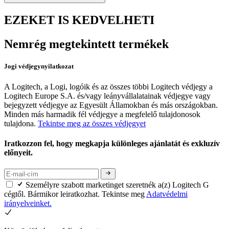
EZEKET IS KEDVELHETI
Nemrég megtekintett termékek
Jogi védjegynyilatkozat
A Logitech, a Logi, logóik és az összes többi Logitech védjegy a
Logitech Europe S.A. és/vagy leányvállalatainak védjegye vagy
bejegyzett védjegye az Egyesült Államokban és más országokban.
Minden más harmadik fél védjegye a megfelelő tulajdonosok
tulajdona.
Tekintse meg az összes védjegyet
Iratkozzon fel, hogy megkapja különleges ajánlatát és exkluzív
előnyeit.
Személyre szabott marketinget szeretnék a(z) Logitech G
cégtől. Bármikor leiratkozhat. Tekintse meg
Adatvédelmi
irányelveinket.