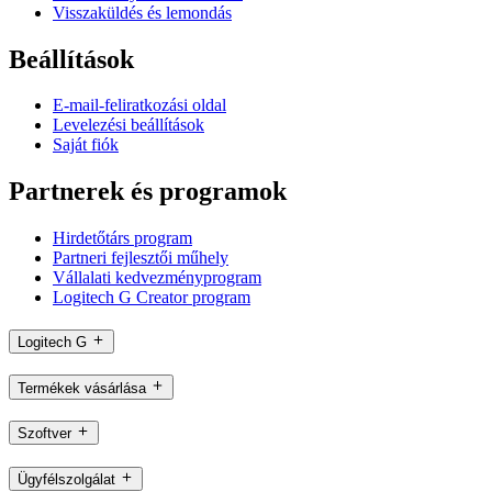
Visszaküldés és lemondás
Beállítások
E-mail-feliratkozási oldal
Levelezési beállítások
Saját fiók
Partnerek és programok
Hirdetőtárs program
Partneri fejlesztői műhely
Vállalati kedvezményprogram
Logitech G Creator program
Logitech G
Termékek vásárlása
Szoftver
Ügyfélszolgálat