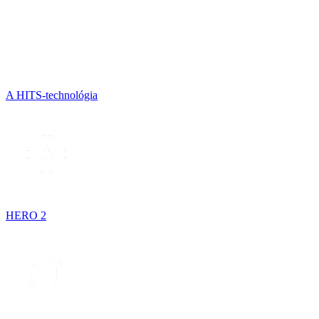
A HITS-technológia
HERO 2