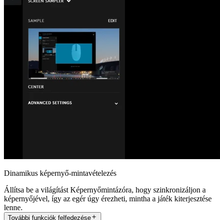
Dinamikus képernyő-mintavételezés
Állítsa be a világítást Képernyőmintázóra, hogy szinkronizáljon a
képernyőjével, így az egér úgy érezheti, mintha a játék kiterjesztése
lenne.
További funkciók felfedezése