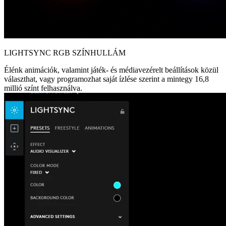
LIGHTSYNC RGB SZÍNHULLÁM
Élénk animációk, valamint játék- és médiavezérelt beállítások közül
választhat, vagy programozhat saját ízlése szerint a mintegy 16,8
millió színt felhasználva.