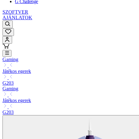
G Challenge
SZOFTVER
AJÁNLATOK
Gaming
Játékos egerek
G203
Gaming
Játékos egerek
G203