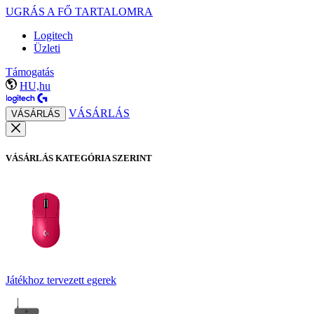
UGRÁS A FŐ TARTALOMRA
Logitech
Üzleti
Támogatás
HU,hu
VÁSÁRLÁS
VÁSÁRLÁS
VÁSÁRLÁS KATEGÓRIA SZERINT
Játékhoz tervezett egerek