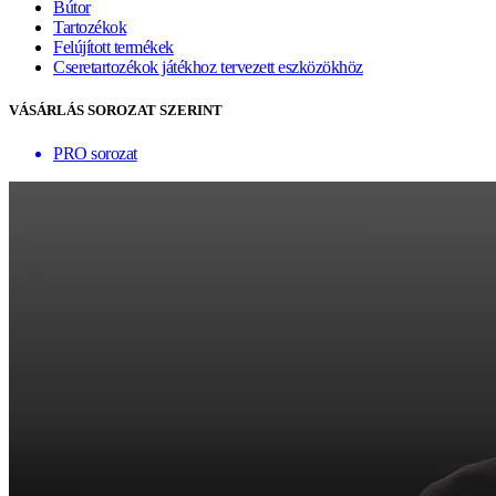
Bútor
Tartozékok
Felújított termékek
Cseretartozékok játékhoz tervezett eszközökhöz
VÁSÁRLÁS SOROZAT SZERINT
PRO sorozat