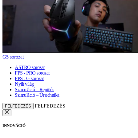
G5 sorozat
ASTRO sorozat
FPS - PRO sorozat
FPS - G sorozat
Nyílt világ
Szimuláció – Repülés
Szimuláció – Űrtechnika
FELFEDEZÉS
FELFEDEZÉS
INNOVÁCIÓ