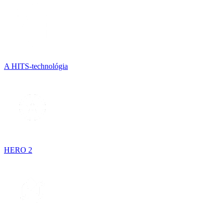
A HITS-technológia
HERO 2