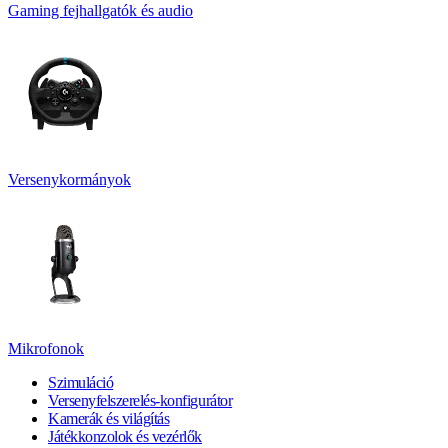
Gaming fejhallgatók és audio
Versenykormányok
Mikrofonok
Szimuláció
Versenyfelszerelés-konfigurátor
Kamerák és világítás
Játékkonzolok és vezérlők