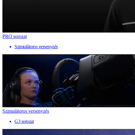
PRO sorozat
Szimulátoros versenyzés
Szimulátoros versenyzés
G3 sorozat