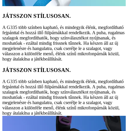
JÁTSSZON STÍLUSOSAN.
A G335 több színben kapható, és mindegyik élénk, megfordítható
fejpánttal és hozzá illő fülpárnákkal rendelkezik. A puha, rugalmas
szalagok megfordíthatók, hogy színválasztékot nyújtsanak, és
moshatóak - ezáltal mindig frissnek tűnnek. Ha készen áll az új
megjelenésre és hangulatra, csak cserélje le a szalagot, vagy
válasszon a különféle menő, élénk színű mikrofonpárnák közül,
hogy átalakítsa a játékbeállítását.
JÁTSSZON STÍLUSOSAN.
A G335 több színben kapható, és mindegyik élénk, megfordítható
fejpánttal és hozzá illő fülpárnákkal rendelkezik. A puha, rugalmas
szalagok megfordíthatók, hogy színválasztékot nyújtsanak, és
moshatóak - ezáltal mindig frissnek tűnnek. Ha készen áll az új
megjelenésre és hangulatra, csak cserélje le a szalagot, vagy
válasszon a különféle menő, élénk színű mikrofonpárnák közül,
hogy átalakítsa a játékbeállítását.