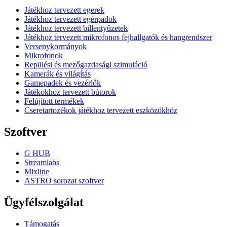
Játékhoz tervezett egerek
Játékhoz tervezett egérpadok
Játékhoz tervezett billentyűzetek
Játékhoz tervezett mikrofonos fejhallgatók és hangrendszer
Versenykormányok
Mikrofonok
Repülési és mezőgazdasági szimuláció
Kamerák és világítás
Gamepadek és vezérlők
Játékokhoz tervezett bútorok
Felújított termékek
Cseretartozékok játékhoz tervezett eszközökhöz
Szoftver
G HUB
Streamlabs
Mixline
ASTRO sorozat szoftver
Ügyfélszolgálat
Támogatás