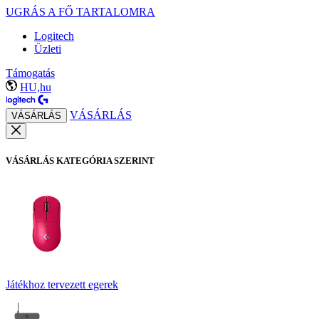
UGRÁS A FŐ TARTALOMRA
Logitech
Üzleti
Támogatás
HU,hu
VÁSÁRLÁS
VÁSÁRLÁS
VÁSÁRLÁS KATEGÓRIA SZERINT
Játékhoz tervezett egerek