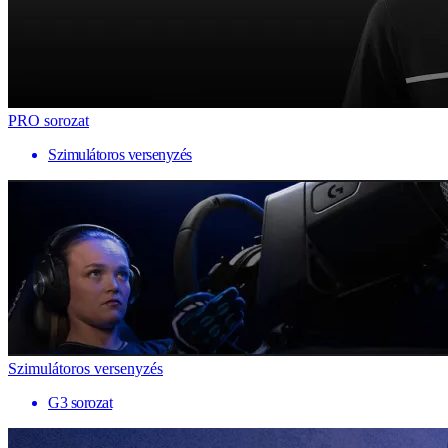
PRO sorozat
Szimulátoros versenyzés
Szimulátoros versenyzés
G3 sorozat