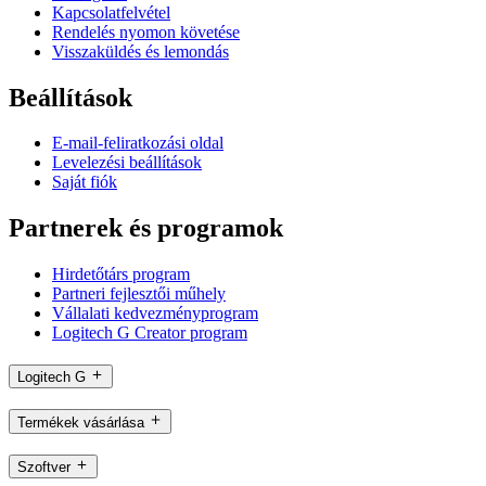
Kapcsolatfelvétel
Rendelés nyomon követése
Visszaküldés és lemondás
Beállítások
E-mail-feliratkozási oldal
Levelezési beállítások
Saját fiók
Partnerek és programok
Hirdetőtárs program
Partneri fejlesztői műhely
Vállalati kedvezményprogram
Logitech G Creator program
Logitech G
Termékek vásárlása
Szoftver