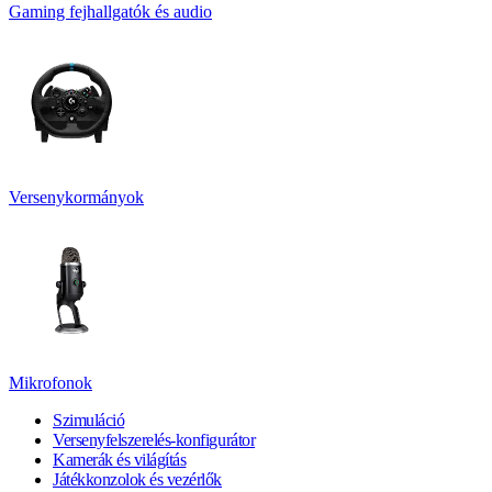
Gaming fejhallgatók és audio
Versenykormányok
Mikrofonok
Szimuláció
Versenyfelszerelés-konfigurátor
Kamerák és világítás
Játékkonzolok és vezérlők