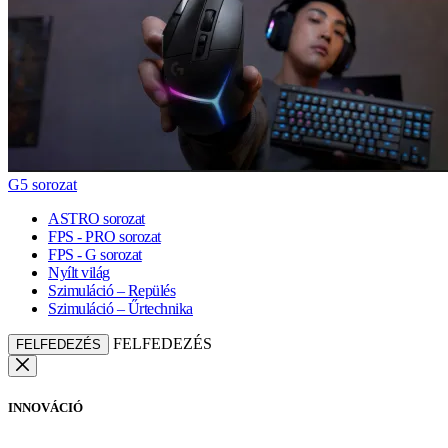
G5 sorozat
ASTRO sorozat
FPS - PRO sorozat
FPS - G sorozat
Nyílt világ
Szimuláció – Repülés
Szimuláció – Űrtechnika
FELFEDEZÉS
FELFEDEZÉS
INNOVÁCIÓ