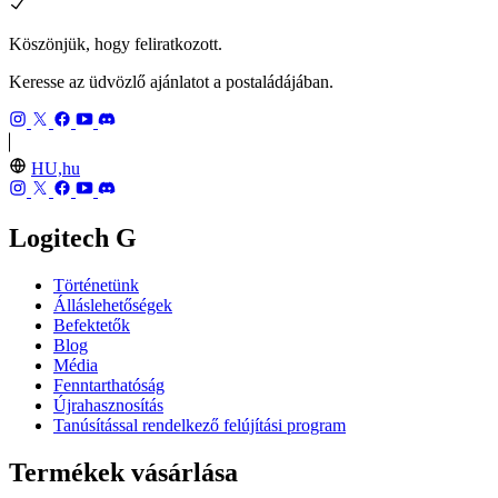
Köszönjük, hogy feliratkozott.
Keresse az üdvözlő ajánlatot a postaládájában.
HU,hu
Logitech G
Történetünk
Álláslehetőségek
Befektetők
Blog
Média
Fenntarthatóság
Újrahasznosítás
Tanúsítással rendelkező felújítási program
Termékek vásárlása