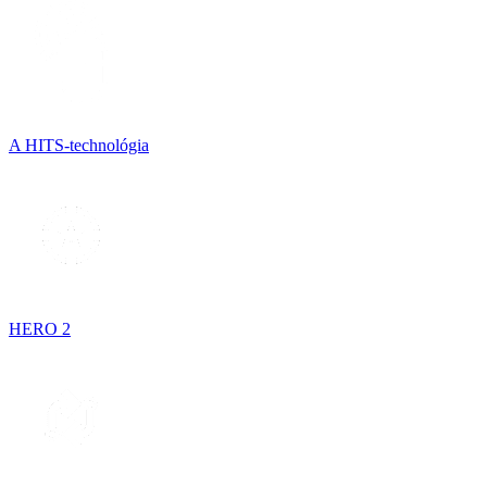
A HITS-technológia
HERO 2