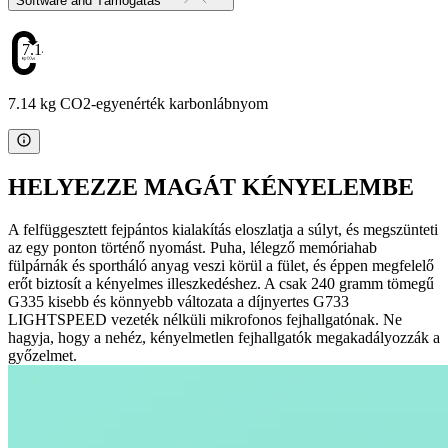
Software and Támogatás
7.14
7.14 kg CO2-egyenérték karbonlábnyom
HELYEZZE MAGÁT KÉNYELEMBE
A felfüggesztett fejpántos kialakítás eloszlatja a súlyt, és megszünteti
az egy ponton történő nyomást. Puha, lélegző memóriahab
fülpárnák és sportháló anyag veszi körül a fület, és éppen megfelelő
erőt biztosít a kényelmes illeszkedéshez. A csak 240 gramm tömegű
G335 kisebb és könnyebb változata a díjnyertes G733
LIGHTSPEED vezeték nélküli mikrofonos fejhallgatónak. Ne
hagyja, hogy a nehéz, kényelmetlen fejhallgatók megakadályozzák a
győzelmet.