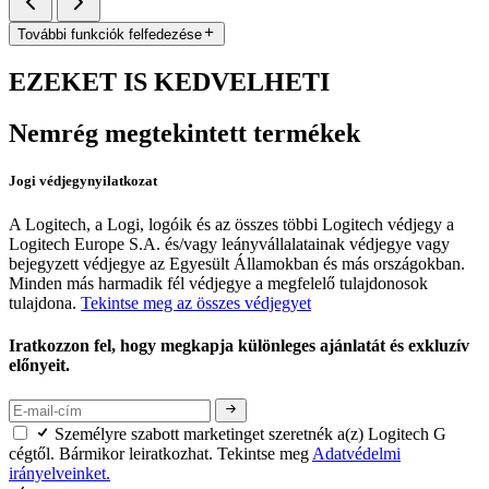
További funkciók felfedezése
EZEKET IS KEDVELHETI
Nemrég megtekintett termékek
Jogi védjegynyilatkozat
A Logitech, a Logi, logóik és az összes többi Logitech védjegy a
Logitech Europe S.A. és/vagy leányvállalatainak védjegye vagy
bejegyzett védjegye az Egyesült Államokban és más országokban.
Minden más harmadik fél védjegye a megfelelő tulajdonosok
tulajdona.
Tekintse meg az összes védjegyet
Iratkozzon fel, hogy megkapja különleges ajánlatát és exkluzív
előnyeit.
Személyre szabott marketinget szeretnék a(z) Logitech G
cégtől. Bármikor leiratkozhat. Tekintse meg
Adatvédelmi
irányelveinket.