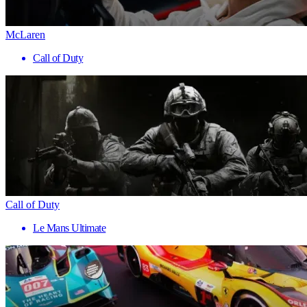
McLaren
Call of Duty
Call of Duty
Le Mans Ultimate