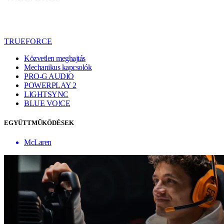
TRUEFORCE
Közvetlen meghajtás
Mechanikus kapcsolók
PRO-G AUDIO
POWERPLAY 2
LIGHTSYNC
BLUE VO!CE
EGYÜTTMŰKÖDÉSEK
McLaren