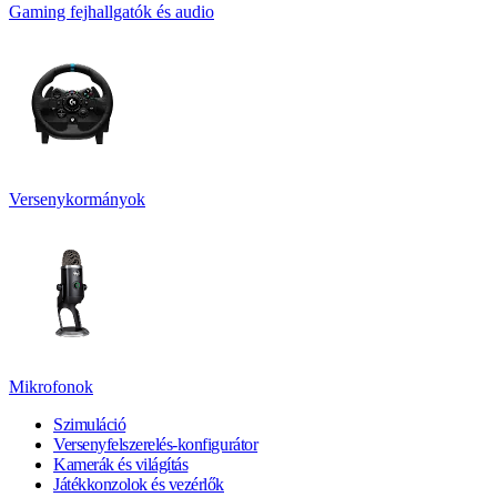
Gaming fejhallgatók és audio
Versenykormányok
Mikrofonok
Szimuláció
Versenyfelszerelés-konfigurátor
Kamerák és világítás
Játékkonzolok és vezérlők