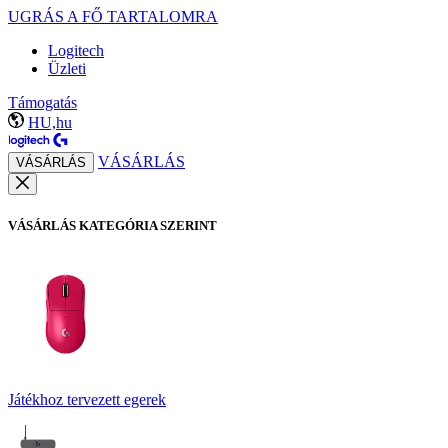
UGRÁS A FŐ TARTALOMRA
Logitech
Üzleti
Támogatás
HU,hu
VÁSÁRLÁS
VÁSÁRLÁS
VÁSÁRLÁS KATEGÓRIA SZERINT
Játékhoz tervezett egerek