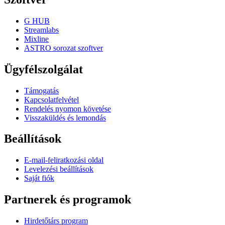
G HUB
Streamlabs
Mixline
ASTRO sorozat szoftver
Ügyfélszolgálat
Támogatás
Kapcsolatfelvétel
Rendelés nyomon követése
Visszaküldés és lemondás
Beállítások
E-mail-feliratkozási oldal
Levelezési beállítások
Saját fiók
Partnerek és programok
Hirdetőtárs program