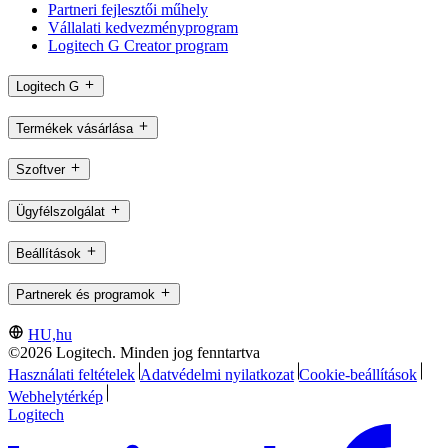
Partneri fejlesztői műhely
Vállalati kedvezményprogram
Logitech G Creator program
Logitech G
Termékek vásárlása
Szoftver
Ügyfélszolgálat
Beállítások
Partnerek és programok
HU,hu
©2026 Logitech. Minden jog fenntartva
Használati feltételek
Adatvédelmi nyilatkozat
Cookie-beállítások
Webhelytérkép
Logitech