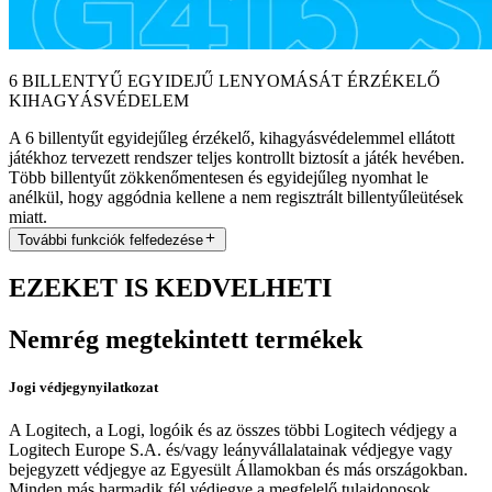
6 BILLENTYŰ EGYIDEJŰ LENYOMÁSÁT ÉRZÉKELŐ
KIHAGYÁSVÉDELEM
A 6 billentyűt egyidejűleg érzékelő, kihagyásvédelemmel ellátott
játékhoz tervezett rendszer teljes kontrollt biztosít a játék hevében.
Több billentyűt zökkenőmentesen és egyidejűleg nyomhat le
anélkül, hogy aggódnia kellene a nem regisztrált billentyűleütések
miatt.
További funkciók felfedezése
EZEKET IS KEDVELHETI
Nemrég megtekintett termékek
Jogi védjegynyilatkozat
A Logitech, a Logi, logóik és az összes többi Logitech védjegy a
Logitech Europe S.A. és/vagy leányvállalatainak védjegye vagy
bejegyzett védjegye az Egyesült Államokban és más országokban.
Minden más harmadik fél védjegye a megfelelő tulajdonosok