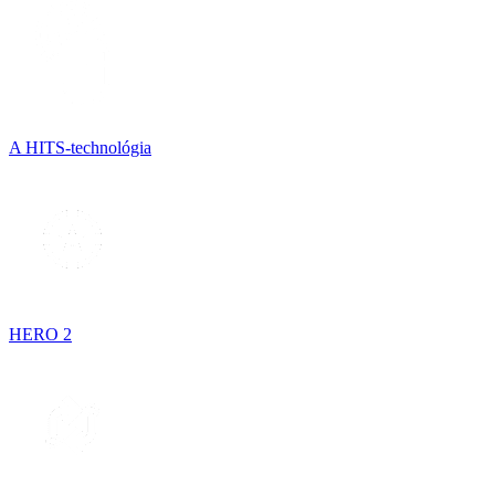
A HITS-technológia
HERO 2