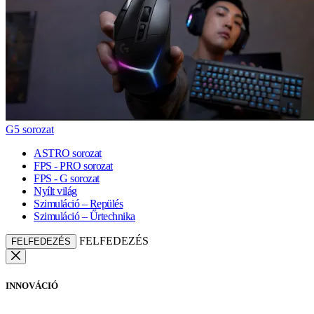
G5 sorozat
ASTRO sorozat
FPS - PRO sorozat
FPS - G sorozat
Nyílt világ
Szimuláció – Repülés
Szimuláció – Űrtechnika
FELFEDEZÉS
FELFEDEZÉS
INNOVÁCIÓ