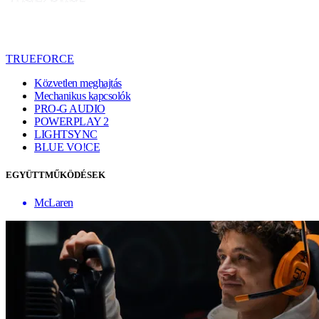
TRUEFORCE
Közvetlen meghajtás
Mechanikus kapcsolók
PRO-G AUDIO
POWERPLAY 2
LIGHTSYNC
BLUE VO!CE
EGYÜTTMŰKÖDÉSEK
McLaren