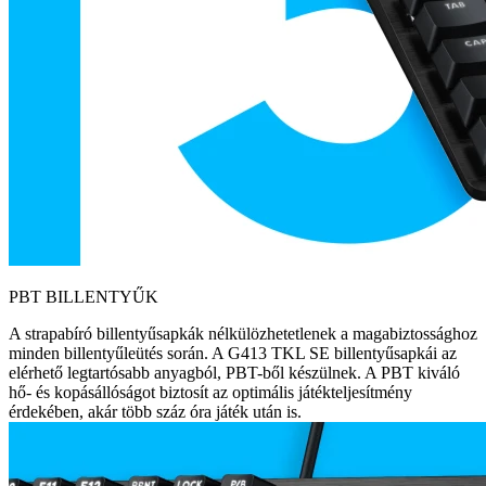
PBT BILLENTYŰK
A strapabíró billentyűsapkák nélkülözhetetlenek a magabiztossághoz
minden billentyűleütés során. A G413 TKL SE billentyűsapkái az
elérhető legtartósabb anyagból, PBT-ből készülnek. A PBT kiváló
hő- és kopásállóságot biztosít az optimális játékteljesítmény
érdekében, akár több száz óra játék után is.