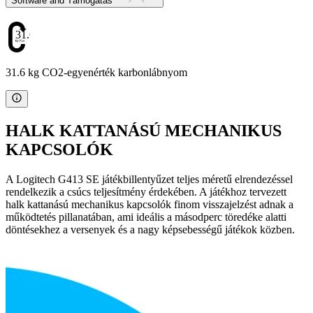
Software and Támogatás
31.6
31.6 kg CO2-egyenérték karbonlábnyom
HALK KATTANÁSÚ MECHANIKUS
KAPCSOLÓK
A Logitech G413 SE játékbillentyűzet teljes méretű elrendezéssel
rendelkezik a csúcs teljesítmény érdekében. A játékhoz tervezett
halk kattanású mechanikus kapcsolók finom visszajelzést adnak a
működtetés pillanatában, ami ideális a másodperc töredéke alatti
döntésekhez a versenyek és a nagy képsebességű játékok közben.