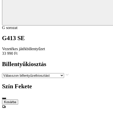
G sorozat
G413 SE
Vezetékes játékbillentyűzet
33 990 Ft
Billentyűkiosztás
Szín
Fekete
Kosárba