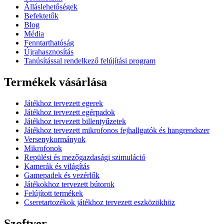
Álláslehetőségek
Befektetők
Blog
Média
Fenntarthatóság
Újrahasznosítás
Tanúsítással rendelkező felújítási program
Termékek vásárlása
Játékhoz tervezett egerek
Játékhoz tervezett egérpadok
Játékhoz tervezett billentyűzetek
Játékhoz tervezett mikrofonos fejhallgatók és hangrendszer
Versenykormányok
Mikrofonok
Repülési és mezőgazdasági szimuláció
Kamerák és világítás
Gamepadek és vezérlők
Játékokhoz tervezett bútorok
Felújított termékek
Cseretartozékok játékhoz tervezett eszközökhöz
Szoftver