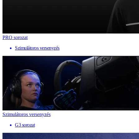
PRO sorozat
Szimulátoros versenyzés
Szimulátoros versenyzés
G3 sorozat