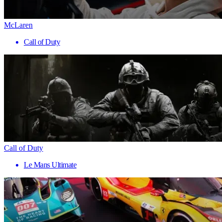
McLaren
Call of Duty
Call of Duty
Le Mans Ultimate