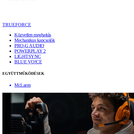
TRUEFORCE
Közvetlen meghajtás
Mechanikus kapcsolók
PRO-G AUDIO
POWERPLAY 2
LIGHTSYNC
BLUE VO!CE
EGYÜTTMŰKÖDÉSEK
McLaren