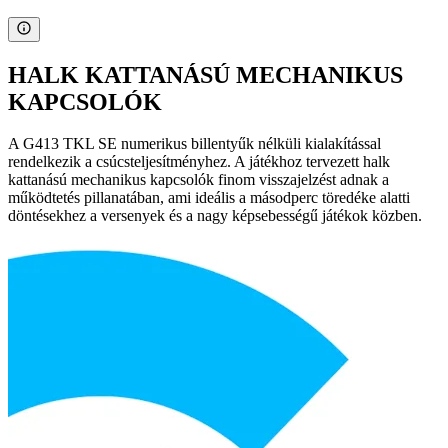
HALK KATTANÁSÚ MECHANIKUS
KAPCSOLÓK
A G413 TKL SE numerikus billentyűk nélküli kialakítással
rendelkezik a csúcsteljesítményhez. A játékhoz tervezett halk
kattanású mechanikus kapcsolók finom visszajelzést adnak a
működtetés pillanatában, ami ideális a másodperc töredéke alatti
döntésekhez a versenyek és a nagy képsebességű játékok közben.