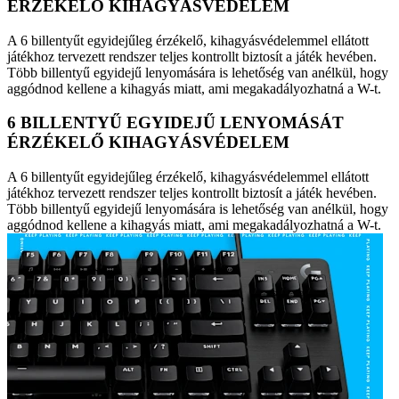
ÉRZÉKELŐ KIHAGYÁSVÉDELEM
A 6 billentyűt egyidejűleg érzékelő, kihagyásvédelemmel ellátott
játékhoz tervezett rendszer teljes kontrollt biztosít a játék hevében.
Több billentyű egyidejű lenyomására is lehetőség van anélkül, hogy
aggódnod kellene a kihagyás miatt, ami megakadályozhatná a W-t.
6 BILLENTYŰ EGYIDEJŰ LENYOMÁSÁT
ÉRZÉKELŐ KIHAGYÁSVÉDELEM
A 6 billentyűt egyidejűleg érzékelő, kihagyásvédelemmel ellátott
játékhoz tervezett rendszer teljes kontrollt biztosít a játék hevében.
Több billentyű egyidejű lenyomására is lehetőség van anélkül, hogy
aggódnod kellene a kihagyás miatt, ami megakadályozhatná a W-t.