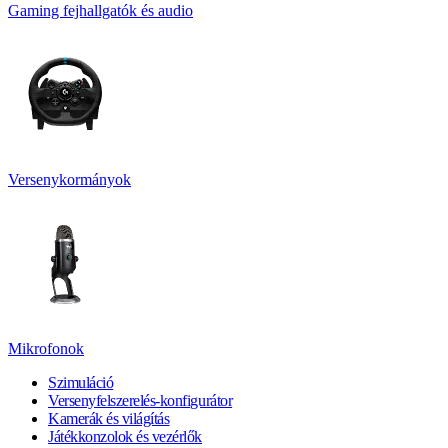
Gaming fejhallgatók és audio
Versenykormányok
Mikrofonok
Szimuláció
Versenyfelszerelés-konfigurátor
Kamerák és világítás
Játékkonzolok és vezérlők