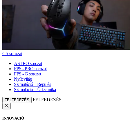
G5 sorozat
ASTRO sorozat
FPS - PRO sorozat
FPS - G sorozat
Nyílt világ
Szimuláció – Repülés
Szimuláció – Űrtechnika
FELFEDEZÉS
FELFEDEZÉS
INNOVÁCIÓ