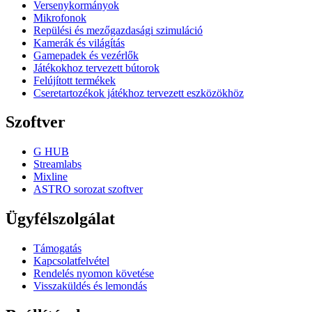
Versenykormányok
Mikrofonok
Repülési és mezőgazdasági szimuláció
Kamerák és világítás
Gamepadek és vezérlők
Játékokhoz tervezett bútorok
Felújított termékek
Cseretartozékok játékhoz tervezett eszközökhöz
Szoftver
G HUB
Streamlabs
Mixline
ASTRO sorozat szoftver
Ügyfélszolgálat
Támogatás
Kapcsolatfelvétel
Rendelés nyomon követése
Visszaküldés és lemondás