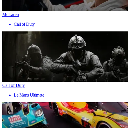
McLaren
Call of Duty
Call of Duty
Le Mans Ultimate