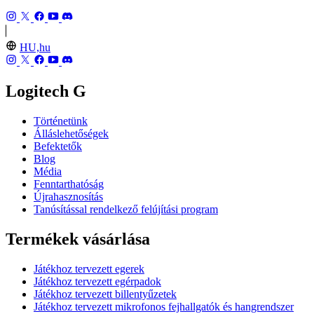
HU,hu
Logitech G
Történetünk
Álláslehetőségek
Befektetők
Blog
Média
Fenntarthatóság
Újrahasznosítás
Tanúsítással rendelkező felújítási program
Termékek vásárlása
Játékhoz tervezett egerek
Játékhoz tervezett egérpadok
Játékhoz tervezett billentyűzetek
Játékhoz tervezett mikrofonos fejhallgatók és hangrendszer