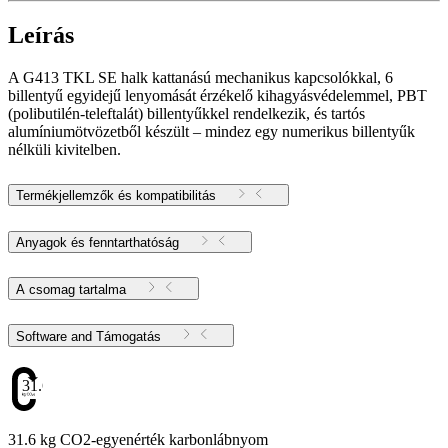
Leírás
A G413 TKL SE halk kattanású mechanikus kapcsolókkal, 6
billentyű egyidejű lenyomását érzékelő kihagyásvédelemmel, PBT
(polibutilén-teleftalát) billentyűkkel rendelkezik, és tartós
alumíniumötvözetből készült – mindez egy numerikus billentyűk
nélküli kivitelben.
Termékjellemzők és kompatibilitás
Anyagok és fenntarthatóság
A csomag tartalma
Software and Támogatás
31.6
31.6 kg CO2-egyenérték karbonlábnyom