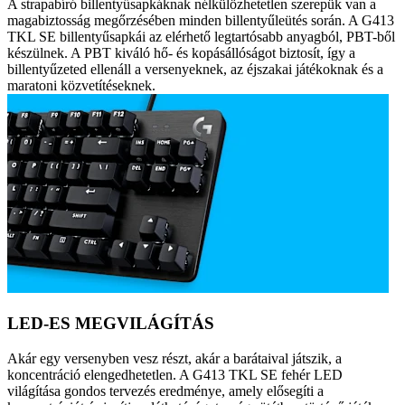
A strapabíró billentyűsapkáknak nélkülözhetetlen szerepük van a
magabiztosság megőrzésében minden billentyűleütés során. A G413
TKL SE billentyűsapkái az elérhető legtartósabb anyagból, PBT-ből
készülnek. A PBT kiváló hő- és kopásállóságot biztosít, így a
billentyűzeted ellenáll a versenyeknek, az éjszakai játékoknak és a
maratoni közvetítéseknek.
LED-ES MEGVILÁGÍTÁS
Akár egy versenyben vesz részt, akár a barátaival játszik, a
koncentráció elengedhetetlen. A G413 TKL SE fehér LED
világítása gondos tervezés eredménye, amely elősegíti a