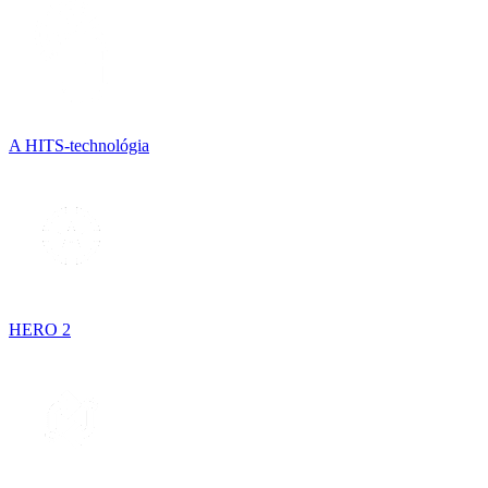
A HITS-technológia
HERO 2