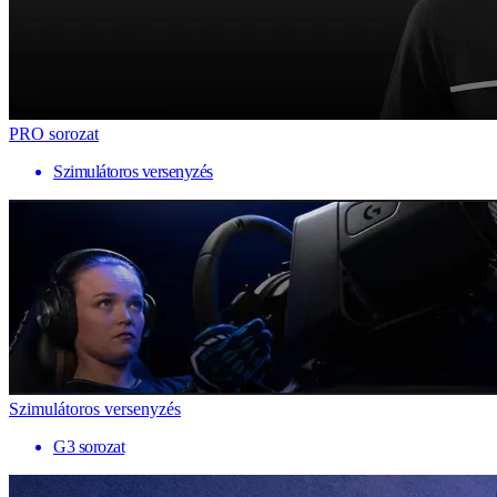
PRO sorozat
Szimulátoros versenyzés
Szimulátoros versenyzés
G3 sorozat