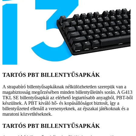
TARTÓS PBT BILLENTYŰSAPKÁK
A strapabíró billentyűsapkáknak nélkülözhetetlen szerepük van a
magabiztosság megőrzésében minden billentyűleütés során. A G413
TKL SE billentyűsapkái az elérhető legtartósabb anyagból, PBT-ből
készülnek. A PBT kiváló hő- és kopásállóságot biztosít, így a
billentyűzeted ellenáll a versenyeknek, az éjszakai játékoknak és a
maratoni közvetítéseknek.
TARTÓS PBT BILLENTYŰSAPKÁK